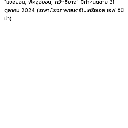
"แจฮยอน, พัคจูฮยอน, กวักซียาง" มีกำหนดฉาย 31
ตุลาคม 2024 (เฉพาะโรงภาพยนตร์ในเครือเอส เอฟ ซินี
ม่า)