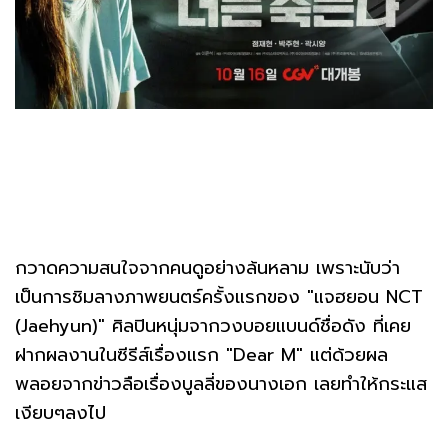
กวาดความสนใจจากคนดูอย่างล้นหลาม เพราะนับว่า
เป็นการชิมลางภาพยนตร์ครั้งแรกของ "แจฮยอน NCT
(Jaehyun)" ศิลปินหนุ่มจากวงบอยแบนด์ชื่อดัง ที่เคย
ฝากผลงานในซีรีส์เรื่องแรก "Dear M" แต่ด้วยผล
พลอยจากข่าวลือเรื่องบูลลี่ของนางเอก เลยทำให้กระแส
เงียบๆลงไป