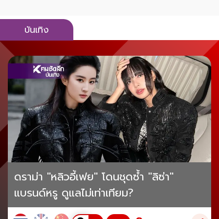
บันเทิง
ดราม่า "หลิวอี้เฟย" โดนชุดซ้ำ "ลิซ่า"
แบรนด์หรู ดูแลไม่เท่าเทียม?