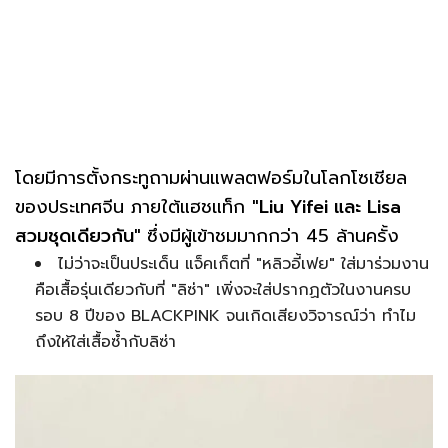
โดยมีการตั้งกระทูถามผ่านแพลตฟอร์มในโลกโซเชียล
ของประเทศจีน ภายใต้แฮชแท็ก
"Liu Yifei และ Lisa
สวมชุดเดียวกัน"
ซึ่งมีผู้เข้าชมมากกว่า 45 ล้านครั้ง
ไม่ว่าจะเป็นประเด็น แจ็คเก็ตที่ "หลิวอี้เฟย" ใส่มาร่วมงาน
คือเสื้อรุ่นเดียวกับที่ "ลิซ่า" เพิ่งจะใส่ปรากฏตัวในงานครบ
รอบ 8 ปีของ BLACKPINK จนเกิดเสียงวิจารณ์ว่า ทำไม
ถึงให้ใส่เสื้อซ้ำกับลิซ่า