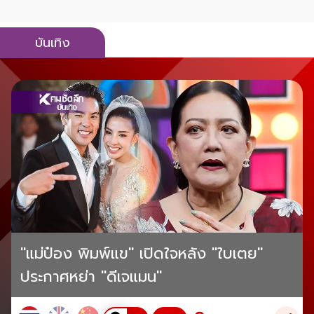
บันเทิง
"แม่ป๋อง พิมพ์แข" เปิดใจหลัง "ใบเตย"
ประกาศหย่า "ดีเจแมน"