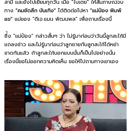
สามี และยังไปเยี่ยมทุกวัน เมื่อ "ใบเตย" ให้สัมภาษณ์จบ
ทาง
"คมชัดลึก บันเทิง"
ได้ติดต่อไปหา
"แม่ป๋อง พิมพ์
แข"
แม่ของ "ดีเจ.แมน พัฒนพล" เพื่อถามเรื่องนี้
ซึ่้ง "แม่ป๋อง" กล่าวสั้นๆ ว่า ไม่รู้มาก่อนว่าวันนี้ลูกสะใภ้มี
แถลงข่าว และไม่รู้มาก่อนว่าลูกชายกับลูกสะใภ้ได้หย่า
ขาดกันแล้ว ถ้าลูกสะใภ้บอกแบบนั้นก็เป็นไปอย่างนั้น
เรื่องนี้ขอไม่ออกความคิดเห็น ขอให้ไปถามทางเขาเอง