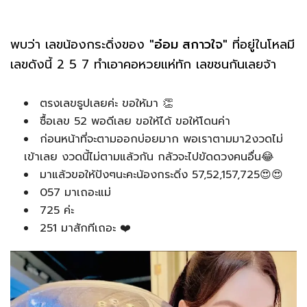
พบว่า เลขน้องกระดิ่งของ
"อ๋อม สกาวใจ"
ที่อยู่ในโหลมี
เลขดังนี้ 2 5 7 ทำเอาคอหวยแห่ทัก เลขชนกันเลยจ้า
ตรงเลขธูปเลยค่ะ ขอให้มา 👏
ซื้อเลข 52 พอดีเลย ขอให้ได้ ขอให้โดนค่า
ก่อนหน้าที่จะตามออกบ่อยมาก พอเราตามมา2งวดไม่
เข้าเลย งวดนี้ไม่ตามแล้วกัน กลัวจะไปขัดดวงคนอื่น😂
มาแล้วขอให้ปังๆนะคะน้องกระดิ่ง 57,52,157,725😍😍
057 มาเถอะแม่
725 ค่ะ
251 มาสักทีเถอะ ❤️