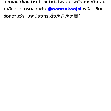
แจกเลขไปเลยฉ่ำๆ โดยเจ้าตัวโพสต์ภาพน้องกระดิ่ง ลง
ในอินสตาแกรมส่วนตัว
@oomsakaojai
พร้อมเขียน
ข้อความว่า "มาๆน้องกระดิ่ง🎉🎉🎉👉🏻"