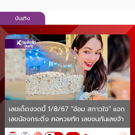
บันเทิง
เลขเด็ดงวดนี้ 1/8/67 "อ๋อม สกาวใจ" แจก
เลขน้องกระดิ่ง คอหวยทัก เลขชนกันเลยจ้า