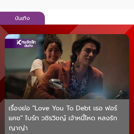
บันเทิง
เรื่องย่อ "Love You To Debt เธอ ฟอร์
แคช" ไบร์ท วชิรวิชญ์ เจ้าหนี้โหด หลงรัก
ญาญ่า