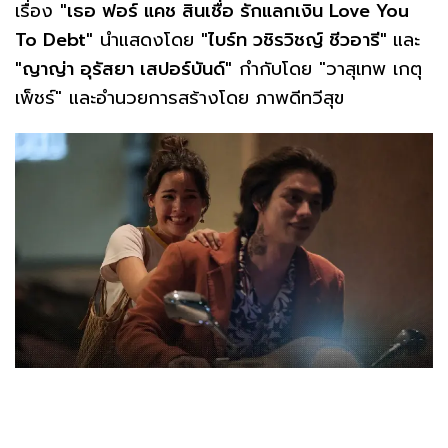
เรื่อง
"เธอ ฟอร์ แคช สินเชื่อ รักแลกเงิน Love You
To Debt"
นำแสดงโดย
"ไบร์ท วชิรวิชญ์ ชีวอารี"
และ
"ญาญ่า อุรัสยา เสปอร์บันด์"
กำกับโดย "วาสุเทพ เกตุ
เพ็ชร์" และอำนวยการสร้างโดย ภาพดีทวีสุข