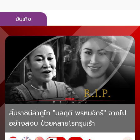
บันเทิง
สิ้นราชินีลำภูไท "มลฤดี พรหมจักร์" จากไป
อย่างสงบ ป่วยหลายโรครุมเร้า