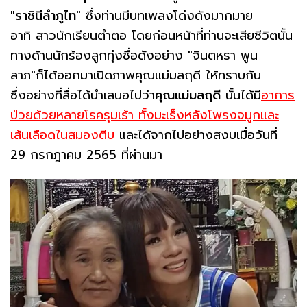
"ราชินีลำภูไท
" ซึ่งท่านมีบทเพลงโด่งดังมากมาย
อาทิ สาวนักเรียนตำตอ โดยก่อนหน้าที่ท่านจะเสียชีวิตนั้น
ทางด้านนักร้องลูกทุ่งชื่อดังอย่าง "จินตหรา พูน
ลาภ"ก็ได้ออกมาเปิดภาพคุณแม่มลฤดี ให้ทราบกัน
ซึ่งอย่างที่สื่อได้นำเสนอไปว่า
คุณแม่มลฤดี
นั้นได้มี
อาการ
ป่วยด้วยหลายโรครุมเร้า ทั้งมะเร็งหลังโพรงจมูกและ
เส้นเลือดในสมองตีบ
และได้จากไปอย่างสงบเมื่อวันที่
29 กรกฎาคม 2565 ที่ผ่านมา