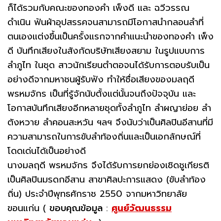
ก็ได้รวมกับคณะของทองคำ เพ็งดี และ ฉวีวรรณ
ดำเนิน ฟันฝ่าอุปสรรคจนสามารถมีโอกาสนำกลอนลำที่
ตนเองแต่งขึ้นเป็นครั้งแรกจากคำแนะนำของทองคำ เพ็ง
ดี บันทึกเสียงในสังกัดบริษัทเสียงสยาม ในรูปแบบการ
ลำภูไท ในชุด สาวนักเรียนตำตอจนได้รับการตอบรับเป็น
อย่างดีจากมหาชนผู้รับฟัง ทำให้ชื่อเสียงของมลฤดี
พรหมจักร เป็นที่รู้จักนับตั้งแต่นั้นจนถึงปัจจุบัน และ
โอกาสบันทึกเสียงอีกหลายชุดทั้งลำภูไท ลำผญาย่อย ลำ
ตังหวาย ลำคอนสะหวัน ฯลฯ จึงนับว่าเป็นศิลปินอีสานที่มี
ความสามารถในการขับลำท้องถิ่นและเป็นเอกลักษณ์ที่
โดดเด่นได้เป็นอย่างดี
นางมลฤดี พรหมจักร จึงได้รับการยกย่องเชิดชูเกียรติ
เป็นศิลปินมรดกอีสาน สาขาศิลปะการแสดง (ขับลำท้อง
ถิ่น) ประจำปีพุทธศักราช 2550 จากมหาวิทยาลัย
ขอนแก่น (
ขอบคุณข้อมูล
:
ศูนย์วัฒนธรรม