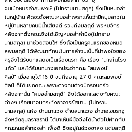
ลำด้วยตนเองจากการฟังหมอลำทางวิทยุ
จนเมื่อหมอลำสมพงษ์ (ไม่ทราบนามสกุล) ซึ่งเป็นหมอลำ
ในหมู่บ้าน คิดจะตั้งคณะหมอลำเพราะเห็นว่ามีหนุ่มสาวใน
หมู่บ้านหลายคนมีน้ำเสียงดี รวมถึงมลฤดี พรหมจักร
หลังจากตั้งคณะจึงได้เชิญหมอลำคำนึง(ไม่ทราบ
นามสกุล) มาช่วยสอนให้ ซึ่งถือเป็นครูคนแรกของหมอ
ลพมลฤดี ได้พัฒนาทักษะในการลำจนเป็นที่น่าพอใจของ
ครูจึงได้รับบทแสดงเป็นเรื่องแรก คือ เรื่อง "นางในโรง
แก้ว" และได้รับบทนางเอกประจำคณะ "สมพงษ์
ศิลป์" เมื่ออายุได้ 16 ปี จนถึงอายุ 27 ปี คณะสมพงษ์
ศิลป์ ก็ได้แยกคณะเพราะต่างคนต่างมีครอบครัว
หลังจากนั้น
"หมอลำมลฤดี
" จึงได้ออกแสดงกับคณะ
ต่างๆ เรื่อยมาจนกระทั่งอาจารย์สมาน (ไม่ทราบ
นามสกุล) แห่ง บ้านนาแวง ตำบลนาแวง อำเภอเขมราฐ
จังหวัดอุบลราชธานี ได้มาเห็นฝีมือจึงได้นำตัวไปฝากกับ
คณะหมอลำทองลำ เพ็งดี ซึ่งอยู่ในช่วงขาลง แต่มลฤดี