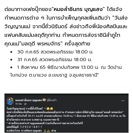
ต่อมาทางเฟซบุ๊กของ"
หมอลำชินกร บุญแสง
" ได้แจ้ง
กำหนดการต่าง ๆ ในการบำเพ็ญกุศลเพิ่มเติมว่า "วันส่ง
วิญญานแม่ จากนี้ชั่วนิรันดร์ ส่งข่าวถึงพี่น้องศิลปินและ
แฟนคลับแม่มลฤดีทุกท่าน กำหนดการส่งราชินีลำภูไท
คุณแม่"มลฤดี พรหมจักร" ครั้งสุดท้าย
30 ก.ค.65 สวดพระอภิธรรม 18.00 น.
31 ก.ค.65 สวดพระอภิธรรม 18.00 น.
1 สิงหาคม 65 พิธีฌาปนกิจศพ 13.00 น. ณ วัดบ้าน
โบกม่วง ต.นาแวง อ.เขมราฐ จ.อุบลราชธานี"