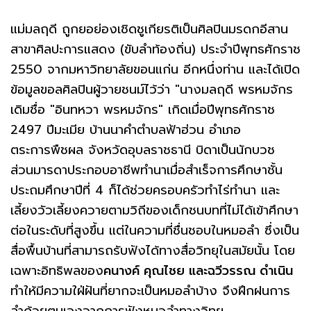
แม่มลฤดี ถูกยอย่องเชิดชูเกียรติเป็นศิลปินมรดกอีสาน
สาขาศิลปะการแสดง (ขับลำท้องถิ่น) ประจำปีพุทธศักราช
2550 จากมหาวิทยาลัยขอนแก่น อีกหนึ่งท่าน และได้เปิด
ข้อมูลขอลศิลปินผู้วายชนม์ไว้ว่า "นางมลฤดี พรหมจักร
เดิมชื่อ "อินทหวา พรหมจักร" เกิดเมื่อปีพุทธศักราช
2497 ปีมะเมีย บ้านนาคำตำบลฟ้าฮ่วน อำเภอ
ตระการพืชผล จังหวัดอุบลราชธานี บิดาเป็นนักบวช
ส่วนมารดาประกอบอาชีพทำนาเมื่อสำเร็จการศึกษาชั้น
ประถมศึกษาปีที่ 4 ก็ได้ช่วยครอบครัวทำไร่ทำนา และ
เลี้ยงวัวเลี้ยงควายตามวิถีของเด็กชนบทที่ไม่ได้เข้าศึกษา
ต่อในระดับที่สูงขึ้น แต่ในความที่ชื่นชอบในหมอลำ ซึ่งเป็น
สื่อพื้นบ้านที่สามารถรับฟังได้ทางสื่อวิทยุในสมัยนั้น โดย
เฉพาะอิทธิพลของ
คนางค์ คุณไชย และฉวีวรรณ ดำเนิน
ทำให้มีความใฝ่ฝันที่ยากจะเป็นหมอลำบ้าง จึงฝึกฝนการ