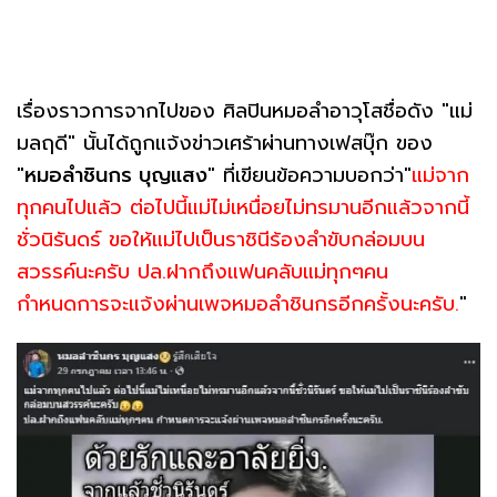
เรื่องราวการจากไปของ ศิลปินหมอลำอาวุโสชื่อดัง "แม่
มลฤดี" นั้นได้ถูกแจ้งข่าวเศร้าผ่านทางเฟสบุ๊ก ของ
"
หมอลำชินกร บุญแสง
" ที่เขียนข้อความบอกว่า"
แม่จาก
ทุกคนไปแล้ว ต่อไปนี้แม่ไม่เหนื่อยไม่ทรมานอีกแล้วจากนี้
ชั่วนิรันดร์ ขอให้แม่ไปเป็นราชินีร้องลำขับกล่อมบน
สวรรค์นะครับ ปล.ฝากถึงแฟนคลับแม่ทุกๆคน
กำหนดการจะแจ้งผ่านเพจหมอลำชินกรอีกครั้งนะครับ.
"