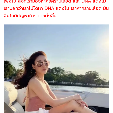
เพิ่งไป สิ่งที่เรามองหาคือคราบเลือด และ DNA แตงโม
เราบอกว่าเราไม่ได้หา DNA แตงโม เราหาคราบเลือด มัน
จึงไม่มีปัญหาใดๆ เลยทั้งสิ้น