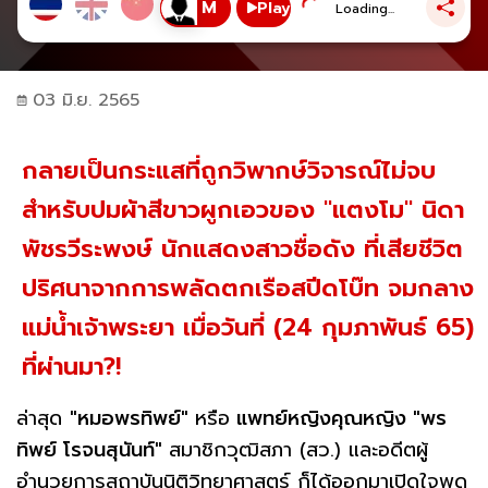
Play
Loading...
03 มิ.ย. 2565
กลายเป็นกระแสที่ถูกวิพากษ์วิจารณ์ไม่จบ
สำหรับปมผ้าสีขาวผูกเอวของ "แตงโม" นิดา
พัชรวีระพงษ์ นักแสดงสาวชื่อดัง ที่เสียชีวิต
ปริศนาจากการพลัดตกเรือสปีดโบ๊ท จมกลาง
แม่น้ำเจ้าพระยา เมื่อวันที่ (24 กุมภาพันธ์ 65)
ที่ผ่านมา?!
ล่าสุด
"หมอพรทิพย์"
หรือ
แพทย์หญิงคุณหญิง "พร
ทิพย์ โรจนสุนันท์"
สมาชิกวุฒิสภา (สว.) และอดีตผู้
อำนวยการสถาบันนิติวิทยาศาสตร์ ก็ได้ออกมาเปิดใจพูด