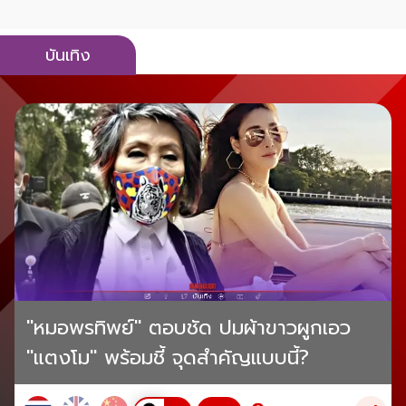
บันเทิง
"หมอพรทิพย์" ตอบชัด ปมผ้าขาวผูกเอว
"แตงโม" พร้อมชี้ จุดสำคัญแบบนี้?