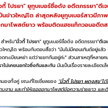
้วกี้ ไปรยา" ยูทูบเบอร์ชื่อดัง อดีตภรรยา"ดีเจ
่าวใหญ่โต ล่าสุดหลังยูทูบเบอร์สาวมีภาพคู่
ัวออกมาโพสต์ยาว พร้อมติดแฮชแท็กวอนอดีตส
ก สำหรับ
"มิ้วกี้ ไปรยา"
ยูทูบเบอร์ชื่อดัง อดีตภรรยา
"ดีเจ
หญ่โต พร้อมกับตอบสื่อว่า "มันไม่มีคอนเท้นต์อยู่แล้ว 
้จดทะเบียนหย่า แต่ว่าแยกกันอยู่ค่ะ" ส่วนสาเหตุที่หลายคน
ราไม่เคยนอกใจซึ่งกันและกัน
มันเป็นเรื่องรายละเอียดเล็
ามองทั้งคู่ ขณะที่โซเชี่ยลของ
"
มิ้วกี้ ไปรยา ผดุงสุข
"ได
ะทบงาน และทำให้เธอออกมาโพสต์ข้อความร่ายยาว และต