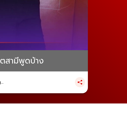
ีตสามีพูดบ้าง
..