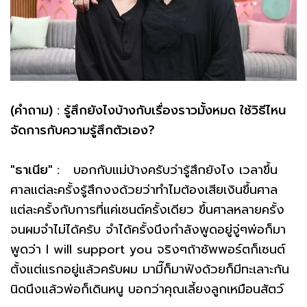
(คำถาม) : รู้สึกยังไงบ้างกับเรื่องราวมั้งหมด ใช้วิธีไหน
จัดการกับความรู้สึกตัวเอง?
"ธาเนีย" :
บอกกับแม่บ้างครับว่ารู้สึกยังไง เวลาขึ้น
ศาลแต่ละครั้งรู้สึกงงด้วยว่าทำไมต้องเสียเงินขึ้นศาล
แต่ละครั้งกับการที่แค่เซนต์ครั้งเดียว ขึ้นศาลหลายครั้ง
จนผมจำไม่ได้ครับ จำได้ครั้งนึงกำลังพูดอยู่จู่ๆพ่อก็มา
พูดว่า I will support you จริงๆถ้าซัพพอร์ตก็เซนต์
ตั้งแต่แรกอยู่แล้วครับผม มามี๊ก็มาฟังด้วยก็มีทะเลาะกัน
นิดนึงแล้วพ่อก็เดินหนู บอกว่าคุณเลี้ยงลูกเหมือนสัตว์