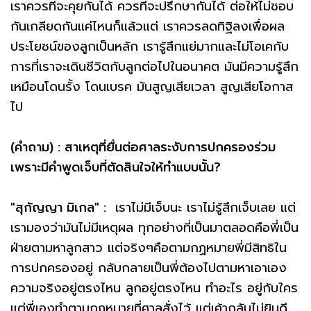
เราควรที่จะคุยกันได้ ควรที่จะปรึกษากันได้ ต่อให้ไม่ชอบ
กันเกลียดกันแค่ไหนก็แล้วแต่ เราควรลดทิฐิลงเพื่อผล
ประโยชน์ของลูกเป็นหลัก เรารู้สึกแย่มากและไม่โอเคกับ
การที่เราจะเดินชีวิตกับลูกต่อไปในอนาคต มันมีความรู้สึก
เหมือนโดนรั้ง โดนเบรค มันสูญเสียเวลา สูญเสียโอกาส
ไป
(คำถาม) : สาเหตุที่ยื่นต่อศาลระงับการปกครองร่วม
เพราะมีคำพูดเจ็บที่ตัดสินใจให้ทำแบบนั้น?
"สุกัญญา มิเกล" :
เราไม่มีเจ็บนะ เราไม่รู้สึกเจ็บเลย แต่
เรามองว่ามันไม่มีเหตุผล ทุกอย่างที่เป็นมาตลอดคือพี่เป็น
ฝ่ายตามหาลูกสาว แต่จริงๆคือตามกฏหมายพี่มีสิทธิใน
การปกครองอยู่ กลับกลายเป็นพี่ต้องไปตามหาเอาเอง
ความจริงอยู่ตรงไหน ลูกอยู่ตรงไหน ทำอะไร อยู่กับใคร
แต่พี่เองทำตามกฏหมายที่ศาลสั่งไว้ แต่เค้ากลับไม่ยินดี