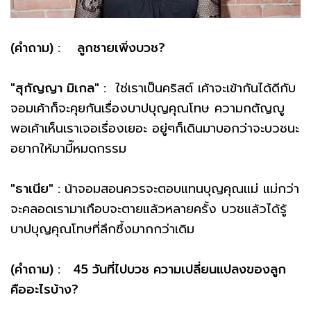
(คำถาม) : ลูกชายเพิ่งบวช?
"สุกัญญา มิเกล" :
ใช่เราเป็นคริสต์ เค้าจะเข้ากันได้ดีกับ
จอมเค้าก็จะคุยกันเรื่องบาปบุญคุณโทษ ความกตัญญู
พอเค้าเห็นเราเจอเรื่องเยอะ อยู่ๆก็เดินมาบอกว่าจะบวชนะ
อยากให้มามี๊หมดกรรม
"ธาเนีย" :
น้าจอมสอนควรจะตอบแทนบุญคุณแม่ แม่กว่า
จะคลอดเรามาเกือบจะตายแล้วหลายครั้ง บวชแล้วได้รู้
บาปบุญคุณโทษที่ลึกซึ้งมากกว่าเดิม
(คำถาม) : 45 วันที่ไปบวช ความเปลี่ยนแปลงของลูก
คืออะไรบ้าง?