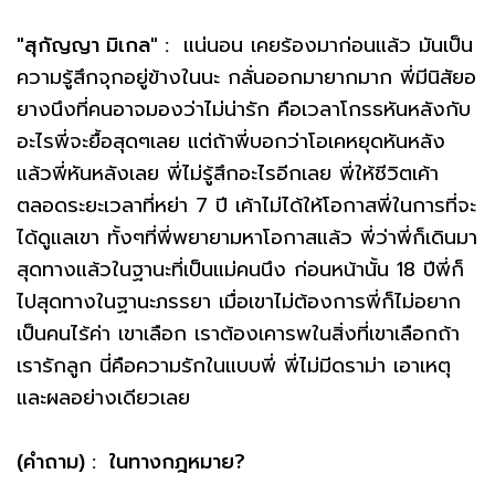
"สุกัญญา มิเกล" :
แน่นอน เคยร้องมาก่อนแล้ว มันเป็น
ความรู้สึกจุกอยู่ข้างในนะ กลั่นออกมายากมาก พี่มีนิสัยอ
ยางนึงที่คนอาจมองว่าไม่น่ารัก คือเวลาโกรธหันหลังกับ
อะไรพี่จะยื้อสุดๆเลย แต่ถ้าพี่บอกว่าโอเคหยุดหันหลัง
แล้วพี่หันหลังเลย พี่ไม่รู้สึกอะไรอีกเลย พี่ให้ชีวิตเค้า
ตลอดระยะเวลาที่หย่า 7 ปี เค้าไม่ได้ให้โอกาสพี่ในการที่จะ
ได้ดูแลเขา ทั้งๆที่พี่พยายามหาโอกาสแล้ว พี่ว่าพี่ก็เดินมา
สุดทางแล้วในฐานะที่เป็นแม่คนนึง ก่อนหน้านั้น 18 ปีพี่ก็
ไปสุดทางในฐานะภรรยา เมื่อเขาไม่ต้องการพี่ก็ไม่อยาก
เป็นคนไร้ค่า เขาเลือก เราต้องเคารพในสิ่งที่เขาเลือกถ้า
เรารักลูก นี่คือความรักในแบบพี่ พี่ไม่มีดราม่า เอาเหตุ
และผลอย่างเดียวเลย
(คำถาม) : ในทางกฎหมาย?