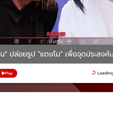
น" ปล่อยรูป "แตงโม" เพื่อจุดประสงค์
Loading.
Play