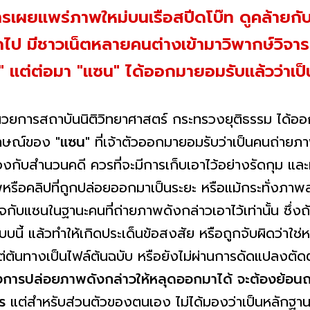
ารเผยแพร่ภาพใหม่บนเรือสปีดโบ๊ท ดูคล้ายกับ 
กไป มีชาวเน็ตหลายคนต่างเข้ามาวิพากษ์วิจาร
่?" แต่ต่อมา "แซน" ได้ออกมายอมรับแล้วว่าเ
นวยการสถาบันนิติวิทยาศาสตร์ กระทรวงยุติธรรม ได้ออก
มภาษณ์ของ
"แซน"
ที่เจ้าตัวออกมายอมรับว่าเป็นคนถ่าย
กับสำนวนคดี ควรที่จะมีการเก็บเอาไว้อย่างรัดกุม และม
หรือคลิปที่ถูกปล่อยออกมาเป็นระยะ หรือแม้กระทั่งภาพล่า
จกับแซนในฐานะคนที่ถ่ายภาพดังกล่าวเอาไว้เท่านั้น ซึ่งถ
ี้ แล้วทำให้เกิดประเด็นข้อสงสัย หรือถูกจับผิดว่าใช่ห
ต่ต้นทางเป็นไฟล์ต้นฉบับ หรือยังไม่ผ่านการดัดแปลงตัดต่
การปล่อยภาพดังกล่าวให้หลุดออกมาได้ จะต้องย้อน
ร
แต่สำหรับส่วนตัวของตนเอง ไม่ได้มองว่าเป็นหลักฐ