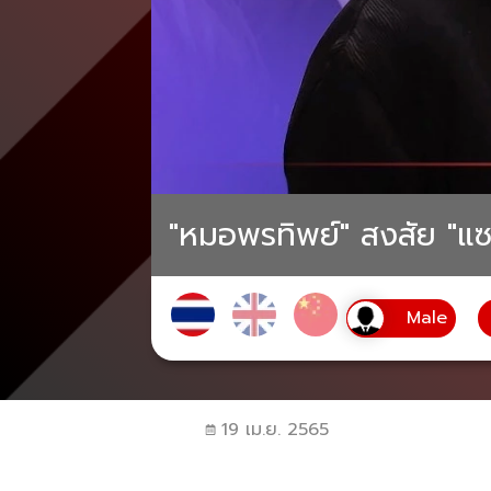
"หมอพรทิพย์" สงสัย "แซ
19 เม.ย. 2565