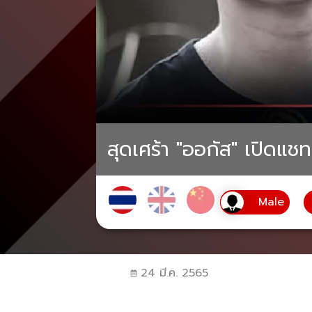
สุดเศร้า "ออกัส" เปิดแชทส
24 มี.ค. 2565