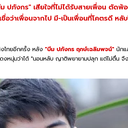
ม ปภังกร" เสียใจที่ไม่ได้รับสายเพื่อน ตัดพ้
ื่อว่าเพื่อนจากไป มึ-เป็นเพื่อนที่โคตรดี หล
ิงไทยอีกครั้ง หลัง
"บีม ปภังกร ฤกษ์เฉลิมพจน์"
นักแส
แสดงหนุ่มว่าได้ "นอนหลับ ญาติพยายามปลุก แต่ไม่ตื่น 