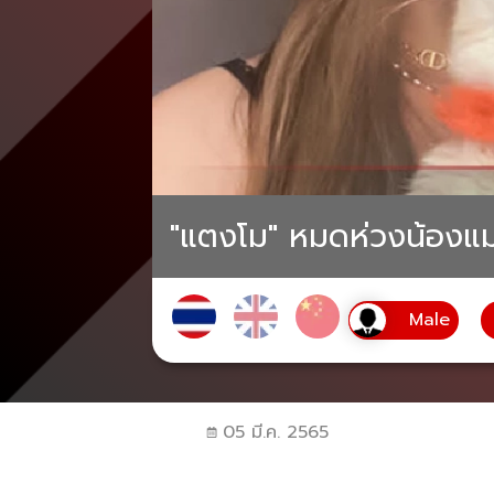
"แตงโม" หมดห่วงน้องแมว
05 มี.ค. 2565