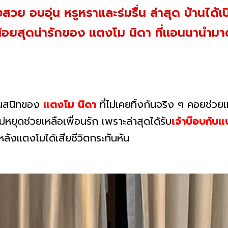
ั้งสวย อบอุ่น หรูหราและร่มรื่น ล่าสุด บ้านได้เ
น้อยสุดน่ารักของ แตงโม นิดา ที่แอนนานำมาด
่อนสนิทของ
แตงโม นิดา
ที่ไม่เคยทิ้งกันจริง ๆ คอยช่วย
หยุดช่วยเหลือเพื่อนรัก เพราะล่าสุดได้รับ
เจ้าบ๊อบกับแ
ลังแตงโมได้เสียชีวิตกระทันหัน