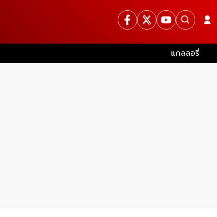
แกลลอรี่