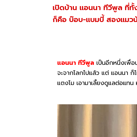
เปิดบ้าน แอนนา ทีวีพูล ที่ท
ก็คือ บ๊อบ-แบมบี้ สองแมว
แอนนา ทีวีพูล
เป็นอีกหนึ่งเพื
จะจากโลกไปแล้ว แต่ แอนนา ก็ไม่
แตงโม เอามาเลี้ยงดูแลต่อแทน ห