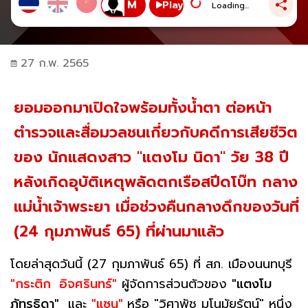
Play
Loading...
27 ก.พ. 2565
ยอมออกมาเปิดใจพร้อมทั้งน้ำตา ต่อหน้า
ตำรวจและสื่อมวลชนเกี่ยวกับคดีการเสียชีวิต
ของ นักแสดงสาว "แตงโม นิดา" วัย 38 ปี
หลังเกิดอุบัติเหตุพลัดตกเรือสปีดโบ๊ท กลาง
แม่น้ำเจ้าพระยา เมื่อช่วงคืนกลางดึกของวันที่
(24 กุมภาพันธ์ 65) ที่ผ่านมาแล้ว
โดยล่าสุดวันนี้ (27 กุมภาพันธ์ 65) ที่ สภ. เมืองนนทบุรี
"กระติก อิจศรินทร์"
ผู้จัดการส่วนตัวของ
"แตงโม
ภัทรธิดา"
และ
"แซน"
หรือ "วิศาพัช มโนมัยรัตน์" หนึ่ง