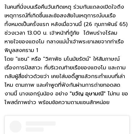
ในคนที่นั่งบนเรือคืนวันเกิดเหตุ ร่วมกันแถลงเปิดใจถึง
เหตุการณ์ที่เกิดขึ้นและข้อสงสัยในเหตุการณ์บนเรือ
ทั้งหมดเป็นครั้งแรก หลังเมื่อวานนี้ (26 กุมภาพันธ์ 65)
ช่วงเวลา 13.00 น. เจ้าหน้าที่กู้ภัย ได้พบร่างไร้ลม
หายใจของแตงโม กลางแม่น้ำเจ้าพระยาเลยจากท่าเรือ
พิบูลสงคราม 1
โดย "แซน" หรือ "วิศาพัช มโนมัยรัตน์" ให้สัมภาษณ์
เรื่องการปัสสาวะ ที่บริเวณท้ายเรือของแตงโม และถาม
กลับผู้สื่อข่าวด้วยว่า เคยใส่บอดี้สูทแล้วกระทำแบบที่เล่า
ไหม ตามภาพ และคำพูดที่ฟังกันผ่านการถ่ายทอดสด
งานนี้ นางเอกรุ่นน้อง อย่าง
"ขวัญ อุษามณี"
ไม่ทน ขอ
โพสต์ภาพข่าว พร้อมข้อความถามแซนสักหน่อย