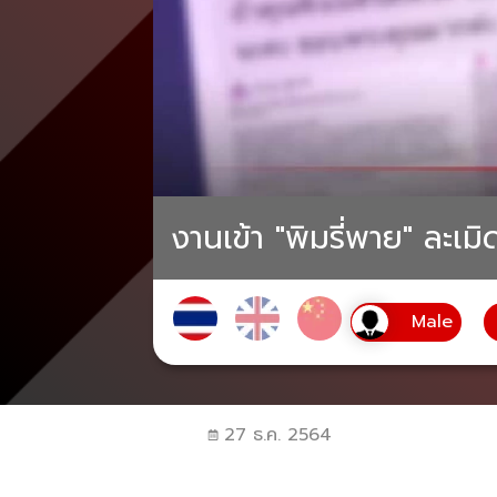
งานเข้า "พิมรี่พาย" ละเ
27 ธ.ค. 2564