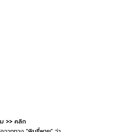
ยม >> คลิก
ิดต่อจากทาง
"พิมรี่พาย"
ว่า...