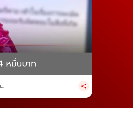
4 หมื่นบาท
..