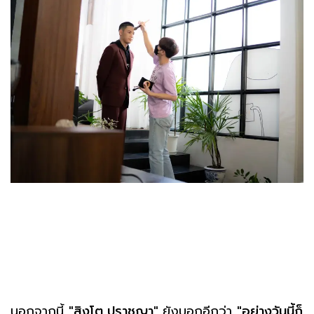
นอกจากนี้
"สิงโต ปราชญา"
ยังบอกอีกว่า
"อย่างวันนี้ก็