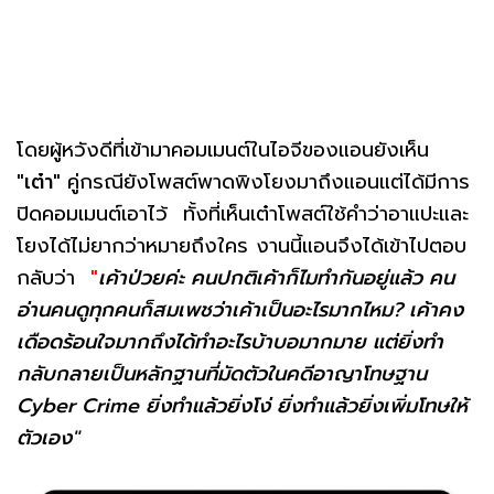
โดยผู้หวังดีที่เข้ามาคอมเมนต์ในไอจีของแอนยังเห็น
"เต๋า"
คู่กรณียังโพสต์พาดพิงโยงมาถึงแอนแต่ได้มีการ
ปิดคอมเมนต์เอาไว้ ทั้งที่เห็นเต๋าโพสต์ใช้คำว่าอาแปะและ
โยงได้ไม่ยากว่าหมายถึงใคร งานนี้แอนจึงได้เข้าไปตอบ
กลับว่า
"
เ
ค้าป่วยค่ะ คนปกติเค้าก็ไมทำกันอยู่แล้ว คน
อ่านคนดูทุกคนก็สมเพชว่าเค้าเป็นอะไรมากไหม? เค้าคง
เดือดร้อนใจมากถึงได้ทำอะไรบ้าบอมากมาย แต่ยิ่งทำ
กลับกลายเป็นหลักฐานที่มัดตัวในคดีอาญาโทษฐาน
Cyber Crime ยิ่งทำแล้วยิ่งโง่ ยิ่งทำแล้วยิ่งเพิ่มโทษให้
ตัวเอง"