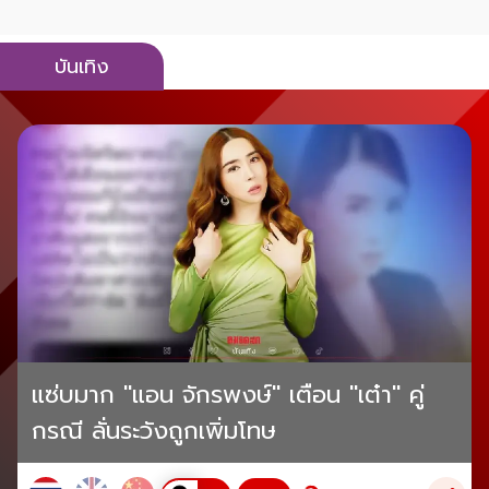
บันเทิง
แซ่บมาก "แอน จักรพงษ์" เตือน "เต๋า" คู่
กรณี ลั่นระวังถูกเพิ่มโทษ