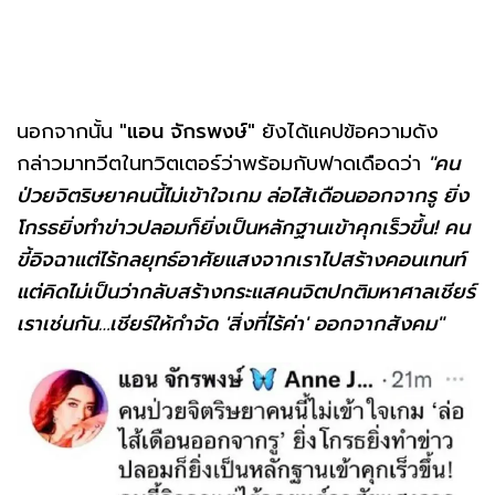
นอกจากนั้น
"แอน จักรพงษ์"
ยังได้แคปข้อความดัง
กล่าวมาทวีตในทวิตเตอร์ว่าพร้อมกับฟาดเดือดว่า
"คน
ป่วยจิตริษยาคนนี้ไม่เข้าใจเกม ล่อไส้เดือนออกจากรู ยิ่ง
โกรธยิ่งทำข่าวปลอมก็ยิ่งเป็นหลักฐานเข้าคุกเร็วขึ้น! คน
ขี้อิจฉาแต่ไร้กลยุทธ์อาศัยแสงจากเราไปสร้างคอนเทนท์
แต่คิดไม่เป็นว่ากลับสร้างกระแสคนจิตปกติมหาศาลเชียร์
เราเช่นกัน…เชียร์ให้กำจัด 'สิ่งที่ไร้ค่า' ออกจากสังคม"