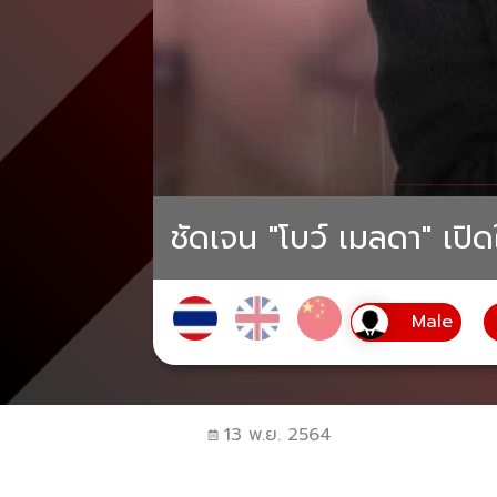
ชัดเจน "โบว์ เมลดา" เปิ
13 พ.ย. 2564