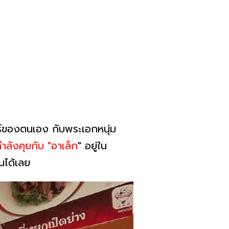
นธ์ของตนเอง กับพระเอกหนุ่ม
ำลังคุยกับ "อาเล็ก
" อยู่ใน
ันได้เลย