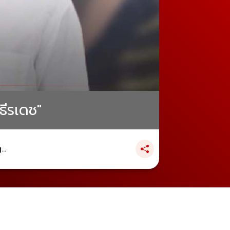
ธีรเดช"
..