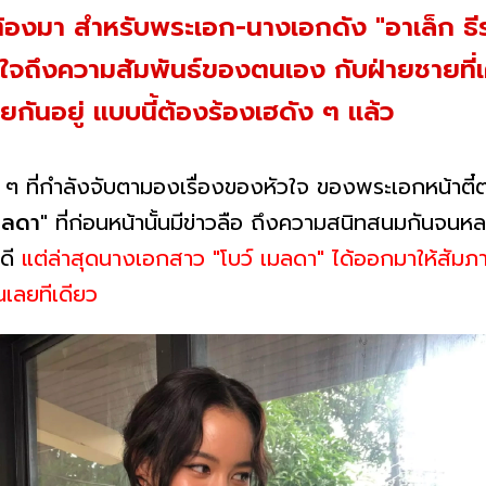
ต้องมา สำหรับพระเอก-นางเอกดัง "อาเล็ก ธีร
ใจถึงความสัมพันธ์ของตนเอง กับฝ่ายชายที่เ
ยกันอยู่ แบบนี้ต้องร้องเฮดัง ๆ แล้ว
 ๆ ที่กำลังจับตามองเรื่องของหัวใจ ของพระเอกหน้าตี๋
มลดา"
ที่ก่อนหน้านั้นมีข่าวลือ ถึงความสนิทสนมกันจนหลายค
ดี
แต่ล่าสุดนางเอกสาว "โบว์ เมลดา" ได้ออกมาให้สัมภา
กันเลยทีเดียว