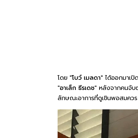
โดย "
โบว์ เมลดา
" ได้ออกมาเปิ
"อาเล็ก ธีรเดช"
หลังจากคนจับตา
ลักษณะอาการที่ดูเขินพอสมควร 