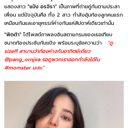
แสดงสาว
"แป้ง อรจิรา"
เป็นภาพที่ถ่ายคู่กันตามประสา
เพื่อน แต่ปัจจุบันคือ ทั้ง 2 สาว กำลังอุ้มท้องลูกคนแรก
เหมือนกันและอายุครรภ์ห่างกันแค่สัปดาห์เดียวเท่านั้น
"พิตต้า"
ได้โพสต์ภาพลงอินสตาแกรมของเธอเทียบ
ขนาดท้องประชันกับแป้ง พร้อมระบุข้อความว่า
"ดู
size!!! สาบานว่าท้องห่างกันอาทิตย์เดียว
@pang_ornjira รอดูพวกเราออกกำลังได้ใน
#momster นะคะ"