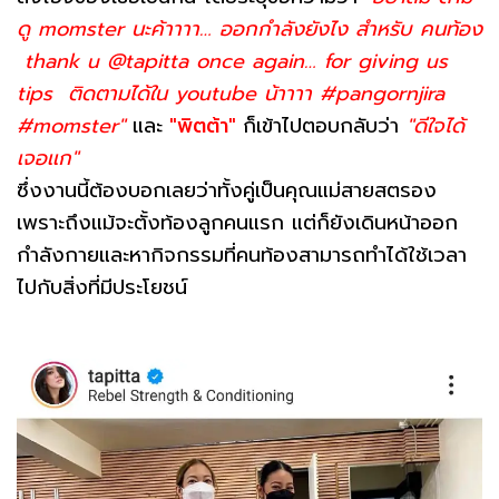
ดู momster นะค้าาาา… ออกกำลังยังไง สำหรับ คนท้อง
thank u @tapitta once again… for giving us
tips ติดตามได้ใน youtube น้าาาา #pangornjira
#momster"
และ
"พิตต้า"
ก็เข้าไปตอบกลับว่า
"ดีใจได้
เจอเเก"
ซึ่งงานนี้ต้องบอกเลยว่าทั้งคู่เป็นคุณแม่สายสตรอง
เพราะถึงแม้จะตั้งท้องลูกคนแรก แต่ก็ยังเดินหน้าออก
กำลังกายและหากิจกรรมที่คนท้องสามารถทำได้ใช้เวลา
ไปกับสิ่งที่มีประโยชน์