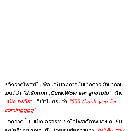
หลังจากโพสต์ไปเพื่อนๆในวงการบันเทิงต่างเข้ามาคอม
เมนต์ว่า
"น่ารักกกก ,Cute,Wow และ ลูกชายไง"
ด้าน
"แป้ง อรจิรา"
ก็เข้าไปตอบว่า
"555 thank you for
comingggg"
นอกจากนั้น
"แป้ง อรจิรา"
ยังได้โพสต์ภาพและแคปชั่น
ลงไอจีของเธอเช่นกัน โดยระบุข้อความว่า
"อย่าลืม ตาม