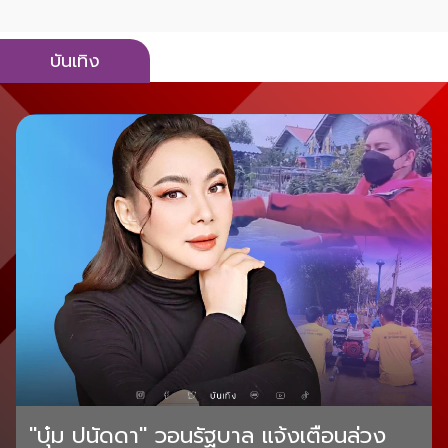
บันเทิง
"บุ๋ม ปนัดดา" วอนรัฐบาล แจ้งเตือนล่วง