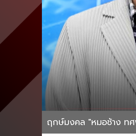
ฤกษ์มงคล "หมอช้าง ทศพร"