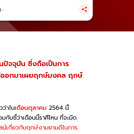
..
ปัจจุบัน ซึ่งถือเป็นการ
 ได้ออกมาเผยฤกษ์มงคล ฤกษ์
วว่าใน
เดือนตุลาคม
2564 นี้
มกับชี้ว่าเดือนนี้ราศีไหน ที่จะมีด
ลน์เกี่ยวกับฤกษ์งามยามดีในการ