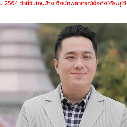
 2564 ว่ามีวันไหนบ้าง ซึ่งนักพยากรณ์ชื่อดังได้ระบุไว