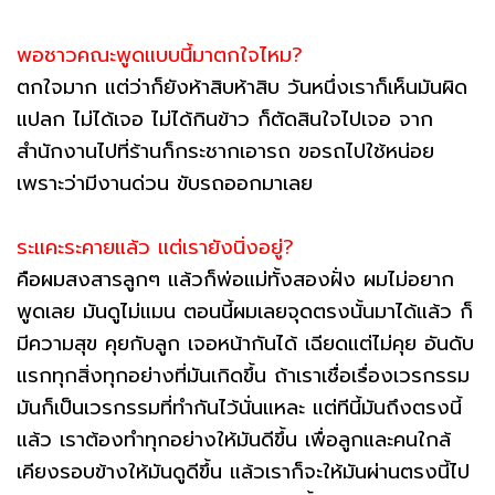
พอชาวคณะพูดแบบนี้มาตกใจไหม?
ตกใจมาก แต่ว่าก็ยังห้าสิบห้าสิบ วันหนึ่งเราก็เห็นมันผิด
แปลก ไม่ได้เจอ ไม่ได้กินข้าว ก็ตัดสินใจไปเจอ จาก
สำนักงานไปที่ร้านก็กระชากเอารถ ขอรถไปใช้หน่อย
เพราะว่ามีงานด่วน ขับรถออกมาเลย
ระแคะระคายแล้ว แต่เรายังนิ่งอยู่?
คือผมสงสารลูกๆ แล้วก็พ่อแม่ทั้งสองฝั่ง ผมไม่อยาก
พูดเลย มันดูไม่แมน ตอนนี้ผมเลยจุดตรงนั้นมาได้แล้ว ก็
มีความสุข คุยกับลูก เจอหน้ากันได้ เฉียดแต่ไม่คุย อันดับ
แรกทุกสิ่งทุกอย่างที่มันเกิดขึ้น ถ้าเราเชื่อเรื่องเวรกรรม
มันก็เป็นเวรกรรมที่ทำกันไว้นั่นแหละ แต่ทีนี้มันถึงตรงนี้
แล้ว เราต้องทำทุกอย่างให้มันดีขึ้น เพื่อลูกและคนใกล้
เคียงรอบข้างให้มันดูดีขึ้น แล้วเราก็จะให้มันผ่านตรงนี้ไป