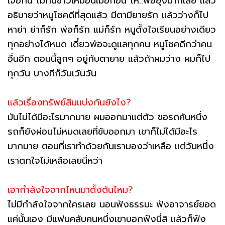
เจอกัน ไม่กินข้าวเหมือนเมื่อก่อน โห..พ่อยุ่งมากเลย แล้ว
อธิบายว่าหนูโชคดีที่สุดแล้ว มีตามียายรัก แล้วว่างก็ไป
หาย่า ย่าก็รัก พ่อก็รัก แม่ก็รัก หนูตั้งใจเรียนอย่างเดียว
ทุกอย่างได้หมด เดี๋ยวพ่อจะดูแลทุกคน หนูโชคดีกว่าคน
อื่นอีก ตอนนี้ลูกๆ อยู่กับตายาย แล้วถ้าผมว่าง ผมก็ไป
ทุกวัน บางทีก็วันเว้นวัน
แล้วเรื่องทรัพย์สินแบ่งกันยังไง?
มันไม่ได้มีอะไรมากมาย ผมออกมาแต่ตัว ขอรถคันหนึ่ง
รถก็ยังผ่อนไม่หมดเลยที่ขับออกมา เขาก็ไม่ได้มีอะไร
มากมาย ตอนที่เราทำด้วยกันเรามองว่าเหลือ แต่วันหนึ่ง
เราตกใจไม่เหลือเลยนี่หว่า
เอากำลังใจจากไหนมาตั้งต้นไหม?
ไม่มีกำลังใจจากใครเลย นอนฟังธรรมะ ฟังอาจารย์ยอด
แค่นั้นเอง มีแฟนคลับคนหนึ่งเขาบอกฟังนี่สิ แล้วก็ฟัง