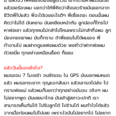
นี้ แสดงว่าพี่หยองต้องอยู่แถวนี้ เขาก็ตามหาผมจนเจอ
แล้วขอร้องผม บอกว่าให้พี่คิดว่าสิ่งเลวร้ายมันออกจาก
ชีวิตพี่ไปแล้ว พี่จะได้เจออะไรดีๆ พี่เชื่อเถอะ ตอนนั้นผม
คิดว่าไม่ได้ มันหยาม มันเหยียบหน้ากัน ลูกน้องก็โทรไป
หาพ่อเขา แล้วทุกคนไม่กล้าไปไหนเพราะไม่กล้าทิ้งผม ลูก
น้องกอดขาผม มันก็กราบ ถ้าพี่ยอมไม่ได้ผมเอง พี่
ทำงานไป ผมฝากดูแลพ่อผมด้วย พอคำว่าฝากพ่อผม
ด้วยเนี่ย ทุกอย่างเหมือนช็อต ก็ยอม
แล้ววันนั้นจบยังไง?
ผมรอจน 7 โมงเช้า จนชัดเจน ใน GPS มันบอกผมหมด
แล้ว ผมรอกระชาก กุญแจกลับมา แล้วเอารถไปส่ง ไป
กราบพ่อแม่ แล้วผมก็บอกว่าทุกอย่างมันจบ จริงๆ ผม
ไม่อยากพูด มันเลยมาไกล มันเข้าสู่สภาวะปกติ เรา
สามารถเห็นกันได้ ไปรับลูกได้ ไปร้านได้ ผมทำใจได้แล้ว
จากเมื่อก่อนผมไม่ไปเลย เพราะใจมันไม่อยากไป ไม่อยาก