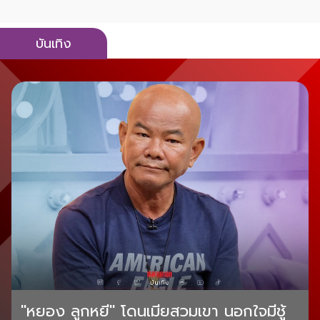
บันเทิง
"หยอง ลูกหยี" โดนเมียสวมเขา นอกใจมีชู้