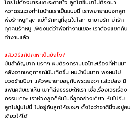
โดยไม่ต้องมาระแคะระคายใจ ลูกโตขึ้นมาไม่ต้องมา
หวาดระแวงทำไมบ้านเราเป็นแบบนี้ เราพยายามบอกลูก
พ่อรักหนูที่สุด แม่ก็รักหนูที่สุดในโลก ตายายรัก ย่ารัก
ทุกคนรักหนู เพียงแต่ว่าพ่อทำงานเยอะ เราต้องแยกกัน
ทำงานแล้ว
แล้ววิธีแก้ปัญหาเป็นยังไง?
มันสำคัญมาก แรกๆ ผมต้องกราบขอโทษเรื่องที่ผ่านมา
หลังจากเหตุการณ์มันเกิดขึ้น ผมบ้าบิ่นมาก พอผมไป
บวชข้ามปีมา แล้วพยายามอยู่กับพระเยอะๆ แล้วปลง มี
แฟนคลับเขาเห็น เขาก็ส่งธรรมะให้เรา เชื่อเรื่องเวรเรื่อง
กรรมเถอะ เราห่วงลูกก็หันไปที่ลูกอย่างเดียว หันไปรับ
ลูกไปนู่นไปนี่ ไปอยู่กับลูกให้เยอะๆ ตั้งใจว่าชาตินี้จะอยู่คน
เดียวให้ได้