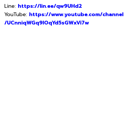
Line:
https://lin.ee/qw9UHd2
YouTube:
https://www.youtube.com/channel
/UCnniqWGq9lOqYd5sGWxVi7w