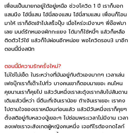
เพื่อนเป็นนายกอยู่ใต้อยู่เหนือ ช่วงโควิด 1 ปี เราก็บอก
แสนนึง ไอ้นี่แสน ไอ้นี่สองแสน ไอ้นี่สามแสน เพื่อนก็โอน
มาให้ เราก็อัดเข้าไปเสร็จปุ๊บ เมื่อไหร่จะมีงานๆ พี่อ๊อฟมา
เลย มนต์รักหนองผักกะแยง ได้มาก็ใช้หนี้ๆ แล้วก็เหลือ
ติดตัวไว้ใช้ แล้วก็ไปผ่อนอีกหน่อย พอโควิดรอบ3 มาอีก
ตอนนี้นิ่งสนิท
ตอนนี้มีความรักครั้งใหม่?
ไม่ใช่ไม่เข็ด ในระหว่างที่มันอยู่กับตัวเองมากๆ เวลาเล่น
เฟซบุ๊กเราก็เต๊าะไปทั่ว บางคนเขาก็ตอบมาเยอะ คนไหน
คุยนานเราก็คุยไป แล้ววันหนึ่งเราสะดุ้งเรากลับไปสันดาน
เดิมแล้วนี่หว่า นี่ดีนะที่เงินเราน้อย ถ้าเงินเราเยอะ เราคง
ไปตามใจของเราเหมือนก่อนแล้ว แล้วมีวันหนึ่งเราก็คุยๆ
ตั้งสติอยู่กับหลวงปู่เยอะๆ ไปซ่อมพระเวลาไม่มีงาน เวลา
ลงเฟซเราจะสังเกตผู้หญิงคนหนึ่ง เจอทีไรต้องกดไลก์