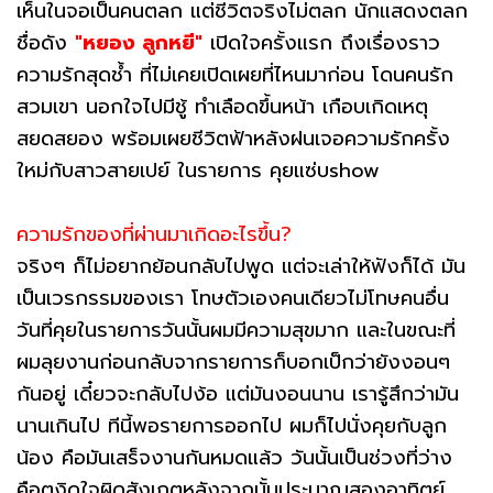
เห็นในจอเป็นคนตลก แต่ชีวิตจริงไม่ตลก นักแสดงตลก
ชื่อดัง
"หยอง ลูกหยี"
เปิดใจครั้งแรก ถึงเรื่องราว
ความรักสุดช้ำ ที่ไม่เคยเปิดเผยที่ไหนมาก่อน โดนคนรัก
สวมเขา นอกใจไปมีชู้ ทำเลือดขึ้นหน้า เกือบเกิดเหตุ
สยดสยอง พร้อมเผยชีวิตฟ้าหลังฝนเจอความรักครั้ง
ใหม่กับสาวสายเปย์ ในรายการ คุยแซ่บshow
ความรักของที่ผ่านมาเกิดอะไรขึ้น?
จริงๆ ก็ไม่อยากย้อนกลับไปพูด แต่จะเล่าให้ฟังก็ได้ มัน
เป็นเวรกรรมของเรา โทษตัวเองคนเดียวไม่โทษคนอื่น
วันที่คุยในรายการวันนั้นผมมีความสุขมาก และในขณะที่
ผมลุยงานก่อนกลับจากรายการก็บอกเป็กว่ายังงอนๆ
กันอยู่ เดี๋ยวจะกลับไปง้อ แต่มันงอนนาน เรารู้สึกว่ามัน
นานเกินไป ทีนี้พอรายการออกไป ผมก็ไปนั่งคุยกับลูก
น้อง คือมันเสร็จงานกันหมดแล้ว วันนั้นเป็นช่วงที่ว่าง
คือตงิดใจผิดสังเกตหลังจากนั้นประมาณสองอาทิตย์