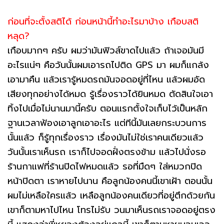
ก่อนที่จะตั้งสติได้ ก่อนหน้านี้ทำอะไรมาบ้าง เกือบสติ
หลุด?
เกือบมากๆ ครับ ผมว่ามันฟิวส์ขาดไปแล้ว ถ้าเจอมันมี
อะไรแน่ๆ คือวันนั้นผมเอารถไปติด GPS มา ผมก็แกล้ง
เอามาคืน แล้วเรารู้หมดรถมันจอดอยู่ที่ไหน แล้วผมอัด
เสียงทุกอย่างได้หมด รู้เรื่องราวได้ยินหมด ตัดสินใจเอา
ทิ้งไปเมื่อไม่นานมานี้ครับ ตอนแรกตั้งใจเก็บไว้เป็นหลัก
ฐานเวลาฟ้องเอาลูกเอาอะไร แต่ทีนี้มันเลยกระบวนการ
นั้นแล้ว ก็รู้ทุกเรื่องราว เรื่องมันไม่ใช่เราคนเดียวแล้ว
วันนั้นเราเห็นรถ เราก็ไปจอดฝั่งตรงข้าม แล้วไปนั่งรอ
ร้านกาแฟที่ร้านปิดไฟหมดแล้ว รอที่มืดๆ ใส่หมวกปิด
หน้าปิดตา เราหายไปนาน คือลูกน้องคนนี้เขาเฝ้า ตอนนั้น
ผมไม่เหลือใครแล้ว เหลือลูกน้องคนเดียวที่อยู่ตึกด้วยกัน
เขาก็ตามหาไปไหน โทรไม่รับ วนมาเห็นรถเราจอดอยู่ตรง