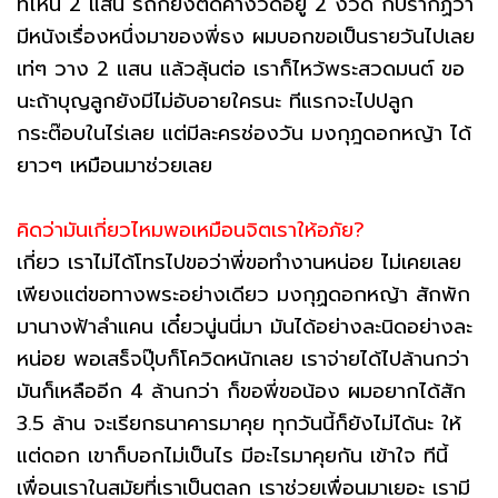
ที่ไหน 2 แสน รถก็ยังติดค่างวดอยู่ 2 งวด ก็ปรากฏว่า
มีหนังเรื่องหนึ่งมาของพี่ธง ผมบอกขอเป็นรายวันไปเลย
เท่ๆ วาง 2 แสน แล้วลุ้นต่อ เราก็ไหว้พระสวดมนต์ ขอ
นะถ้าบุญลูกยังมีไม่อับอายใครนะ ทีแรกจะไปปลูก
กระต๊อบในไร่เลย แต่มีละครช่องวัน มงกุฎดอกหญ้า ได้
ยาวๆ เหมือนมาช่วยเลย
คิดว่ามันเกี่ยวไหมพอเหมือนจิตเราให้อภัย?
เกี่ยว เราไม่ได้โทรไปขอว่าพี่ขอทำงานหน่อย ไม่เคยเลย
เพียงแต่ขอทางพระอย่างเดียว มงกุฏดอกหญ้า สักพัก
มานางฟ้าลำแคน เดี๋ยวนู่นนี่มา มันได้อย่างละนิดอย่างละ
หน่อย พอเสร็จปุ๊บก็โควิดหนักเลย เราจ่ายได้ไปล้านกว่า
มันก็เหลืออีก 4 ล้านกว่า ก็ขอพี่ขอน้อง ผมอยากได้สัก
3.5 ล้าน จะเรียกธนาคารมาคุย ทุกวันนี้ก็ยังไม่ได้นะ ให้
แต่ดอก เขาก็บอกไม่เป็นไร มีอะไรมาคุยกัน เข้าใจ ทีนี้
เพื่อนเราในสมัยที่เราเป็นตลก เราช่วยเพื่อนมาเยอะ เรามี