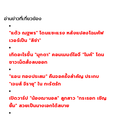
อ่านข่าวที่เกี่ยวข้อง
"แต้ว ณฐพร" โดนแซะแรง หลังแปลงโฉมคัฟ
เวอร์เป็น "ลิซ่า"
เกิดอะไรขึ้น "มุกดา" คอมเมนต์ไอจี "ไมค์" โดน
ชาวเน็ตสั่งลบออก
"แอน ทองประสม" คืนจอครั้งสำคัญ ประกบ
"เจมส์ จิรายุ" ใน กะรัตรัก
เปิดวาร์ป "น้องฌานอล" ลูกสาว "กระรอก เชิญ
ยิ้ม" สวยเป็นนางเอกได้สบาย