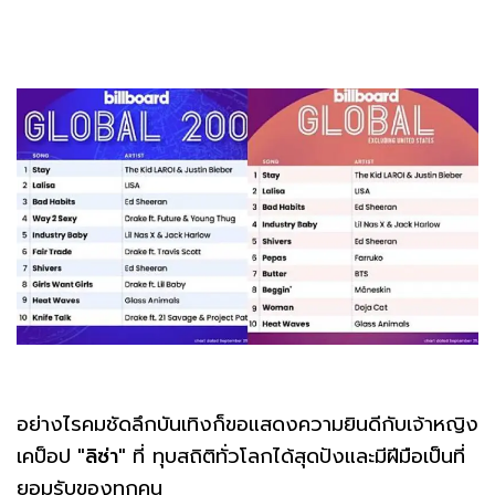
อย่างไรคมชัดลึกบันเทิงก็ขอแสดงความยินดีกับเจ้าหญิง
เคป็อป
"ลิซ่า"
ที่ ทุบสถิติทั่วโลกได้สุดปังและมีฝีมือเป็นที่
ยอมรับของทุกคน