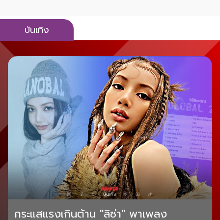
บันเทิง
กระแสแรงเกินต้าน "ลิซ่า" พาเพลง