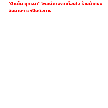
"ป๋าเต็ด ยุทธนา" โพสต์ภาพสะเทือนใจ ร้านค้าถนน
นิมมานฯ แห่ปิดกิจการ