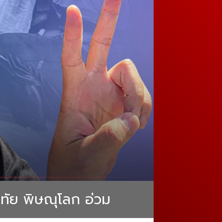
โขทัย พิษณุโลก อ่วม