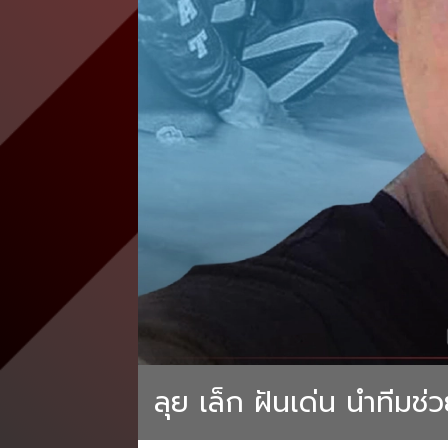
ลุย เล็ก ฝันเด่น นำทีมช