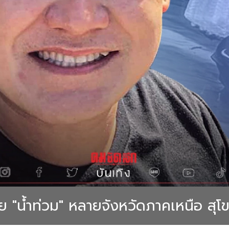
่วย "น้ำท่วม" หลายจังหวัดภาคเหนือ สุ