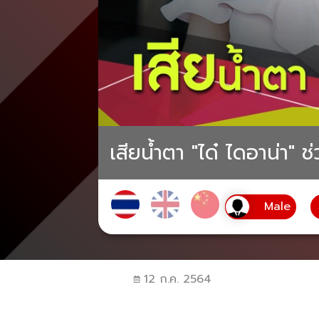
เสียน้ำตา "ได๋ ไดอาน่า" ช
12 ก.ค. 2564