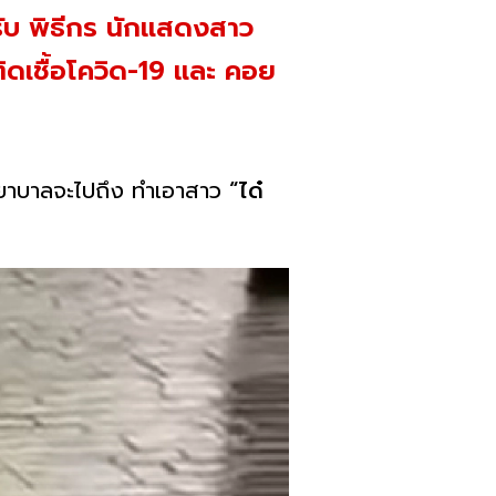
หรับ พิธีกร นักแสดงสาว
่ติดเชื้อโควิด-19 และ คอย
รงพยาบาลจะไปถึง ทำเอาสาว
“ได๋