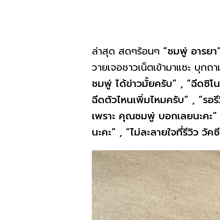
ล่าสุด สดๆร้อนๆ
“ชมพู่ อารยา
วายเจอชาวเน็ตเข้ามาแซะ บุกถา
ชมพู่ ได้ข่าวมั้ยครับ” , “ฉีดซ
ฉีดตัวไหนเพิ่มไหมครับ” , “รอรี
เพราะ คุณชมพู่ บอกเลยนะคะ” , 
นะคะ” , “ไม่ละลายใจที่รีวิว วั