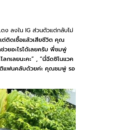
แดง ลงใน IG ส่วนตัวแต่กลับไม่
ติดเชื้อแล้วเสียชีวิต คุณ
ถช่วยอะไรได้เลยครับ พี่ชมพู่
ละโลกเลยนะคะ” , “นี่ฉีดซิโนแวค
ยรติแฟนคลับด้วยค่ะ คุณชมพู่ รอ