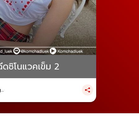
ฉีดซิโนแวคเข็ม 2
..