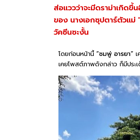
ส่อแววว่าจะมีดราม่าเกิดขึ้
ของ นางเอกซุปตาร์ตัวแม่ "
วัคซีนซะงั้น
โดยก่อนหน้านี้
“ชมพู่ อารยา”
เค
เคยโพสต์ภาพดังกล่าว ก็มีประเด็