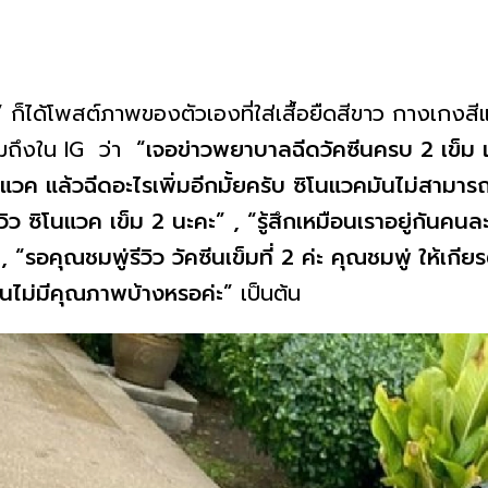
”
ก็ได้โพสต์ภาพของตัวเองที่ใส่เสื้อยืดสีขาว กางเกงสี
มถึงใน IG ว่า
“เจอข่าวพยาบาลฉีดวัคซีนครบ 2 เข็ม แต่
ิโนแวค แล้วฉีดอะไรเพิ่มอีกมั้ยครับ ซิโนแวคมันไม่สามาร
วิว ซิโนแวค เข็ม 2 นะคะ” , “รู้สึกเหมือนเราอยู่กันคน
“รอคุณชมพู่รีวิว วัคซีนเข็มที่ 2 ค่ะ คุณชมพู่ ให้เกี
คซีนไม่มีคุณภาพบ้างหรอค่ะ”
เป็นต้น