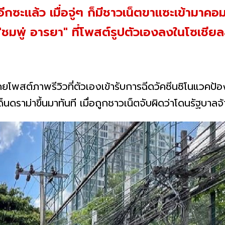
นอีกซะแล้ว เมื่อจู่ๆ ก็มีชาวเน็ตขาแซะเข้ามาค
ชมพู่ อารยา" ที่โพสต์รูปตัวเองลงในโซเชียล
ยโพสต์ภาพรีวิวที่ตัวเองเข้ารับการฉีดวัคซีนซิโนแวคป้องก
นดราม่าขึ้นมาทันที เมื่อถูกชาวเน็ตจับผิดว่าโดนรัฐบาล