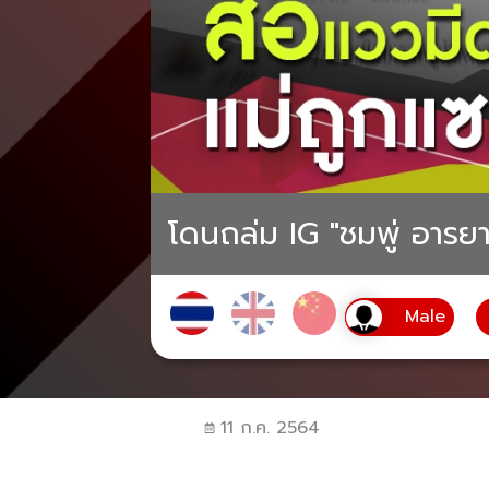
โดนถล่ม IG "ชมพู่ อารยา
11 ก.ค. 2564