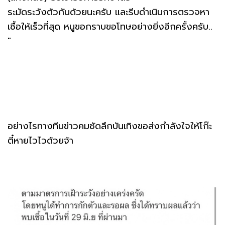
ระมัดระวังตัวกันด้วยนะครับ และรีบดำเนินการตรวจหา
เชื้อให้เร็วที่สุด หนูขอกราบขอโทษอย่างยิ่งอีกครั้งครับ..
"
อย่างไรทางทีมข่าวคมชัดลึกบันเทิงขอส่งกำลังใจให้โก๊ะ
ตี๋หายไวไวด้วยจ้า