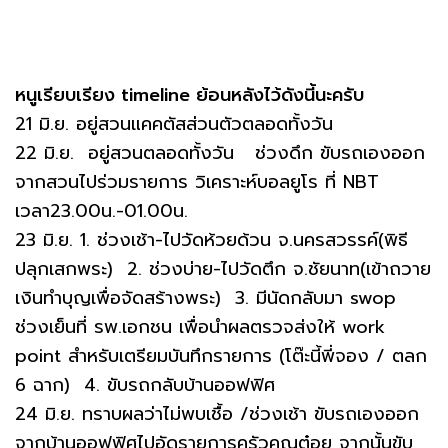
หนูเรียบเรียง timeline ย้อนหลังไว้ดังนี้นะครับ
21 มิ.ย. อยู่สวนแคคตัสส่วนตัวตลอดทั้งวัน
22 มิ.ย. อยู่สวนตลอดทั้งวัน ช่วงดึก ขับรถเองออก
จากสวนไปร่วมรายการ วิเคราะห์บอลยูโร ที่ NBT
เวลา23.00น.-01.00น.
23 มิ.ย. 1. ช่วงเช้า-ไปวัดห้วยด้วน จ.นครสวรรค์(พิธี
ปลุกเสกพระ) 2. ช่วงบ่าย-ไปวัดตึก จ.ชัยนาท(เข้าถวาย
เงินทำบุญเพื่อจัดสร้างพระ) 3. มีนัดกลับมา swop
ช่วงเย็นที่ รพ.เอกชน เพื่อนำผลตรวจส่งให้ work
point สำหรับเตรียมบันทึกรายการ (โต๊ะนี้พี่จอง / ตลก
6 ฉาก) 4. ขับรถกลับบ้านออฟฟิศ
24 มิ.ย. ทราบผลว่าไม่พบเชื้อ /ช่วงเช้า ขับรถเองออก
จากบ้านออฟฟิศไปอัดรายการครัวคุณต๋อย จากนั้นขับ