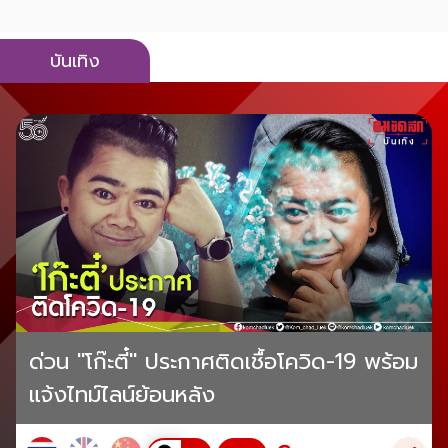
บันเทิง
ด่วน "โก๊ะตี๋" ประกาศติดเชื้อโควิด-19 พร้อม
แจ้งไทม์ไลน์ย้อนหลัง