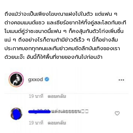
ถึงแม้ว่าจะเป็นเพียงโฆษณาแฝงไปในตัว แต่แฟน ๆ
ต่างคอมเมนต์แซว และเชียร์อยากให้ทั้งคู่สละโสดกันซะที
โมเมนต์คู่ว่าซะขนาดนี้แฟน ๆ ก็คงลุ้นกันตัวโก่งเพิ่มขึ้น
แน่ ๆ ถึงอย่างไรก็ตามถ้ามีข่าวดีเร็ว ๆ นี้ก็อย่างลืม
ประกาศบอกทุกคนและทีมข่าวคมชัดลึกบันเทิงของเรา
ด้วยนะจ๊ะ อันนี้ก็ให้พื้นที่ขายของกันไปก่อนจ้า