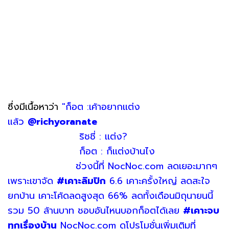
ซึ่งมีเนื้อหาว่า
"ก็อต :เค้าอยากเเต่ง
แล้ว
@richyoranate
ริชชี่ : เเต่ง?
ก็อต : ก็เเต่งบ้านไง
ช่วงนี้ที่ NocNoc.com ลดเยอะมากๆ
เพราะเขาจัด
#เคาะลิมปิก
6.6 เคาะครั้งใหญ่ ลดสะใจ
ยกบ้าน เคาะโค้ดลดสูงสุด 66% ลดทั้งเดือนมิถุนายนนี้
รวม 50 ล้านบาท ชอบอันไหนบอกก็อตได้เลย
#เคาะจบ
ทุกเรื่องบ้าน
NocNoc.com ดูโปรโมชั่นเพิ่มเติมที่