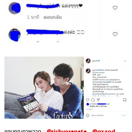
ขอบคุณภาพจาก :
@richyoranate
,
@gxxod