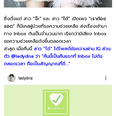
ซึ่งตั้งแต่ สาว
“จ๊ะ”
และ สาว
“ได๋”
เปิดเพจ
“เราต้อง
รอด”
ก็มีเคสผู้ป่วยที่รอความช่วยเหลือ ส่งเรื่องเข้ามา
ทาง Inbox กันเป็นจำนวนมาก เรียกว่ามีเสียง Inbox
ขอความช่วยเหลือดังขึ้นตลอดเวลา
ล่าสุด เมื่อคืนนี้
สาว “ได๋” ได้โพสต์ข้อความผ่าน IG ส่วน
ตัว @ladydna ว่า “คืนนี้เป็นคืนแรกที่ Inbox ไม่ดัง
ตลอดเวลา ถือเป็นสัญญาณทื่ดี…”