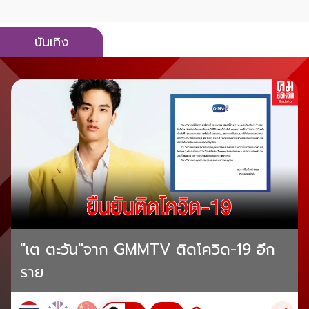
บันเทิง
"เต ตะวัน"จาก GMMTV ติดโควิด-19 อีก
ราย