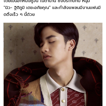
โดยเป็นอีกหนึ่งคู่จิ้น ในตำนาน ซึ่งประกบกับ หนุ่ม
"นิว- ฐิติภูมิ เตชะอภัยคุณ" และกำลังแพลนมีงานแฟนมี
ตติ้งเร็ว ๆ นี้ด้วย