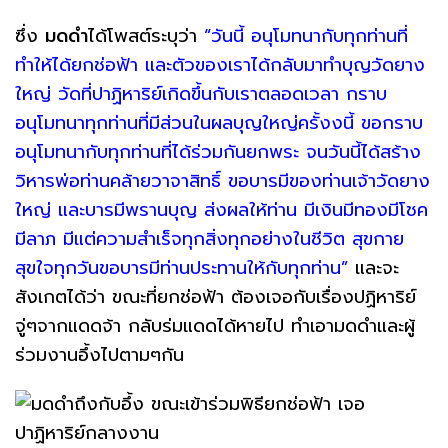
ซึ่ง
มดดำ
ได้โพสต์ระบุว่า
“วันนี้ อนุโมทนากับทุกท่านที่
ทำให้ได้ยกช่อฟ้า และตัวของเราได้กลับมาทำบุญวัดยาง
ใหญ่ วัดที่ปาฏิหาริย์เกิดขึ้นกับเราตลอดเวลา กราบ
อนุโมทนาทุกท่านที่มีส่วนในผลบุญใหญ่ครั้งงนี้ ขอกราบ
อนุโมทนากับทุกท่านที่ได้ร่วมกันยกพระ จนวันนี้ได้สร้าง
วิหารพ่อท่านคล้ายวาจาสิทธิ์ ขอบารมีของท่านเจ้าวัดยาง
ใหญ่ และบารมีพรานบุญ ส่งผลให้ท่าน มีเงินมีทองมีโชค
มีลาภ มีแต่ความสำเร็จทุกสิ่งทุกอย่างในชีวิต สุขกาย
สุขใจทุกวันขอบารมีท่านประทานให้กับทุกท่าน”
และจะ
สังเกตได้ว่า ขณะที่ยกช่อฟ้า ต้องเจอกับเรื่องปฏิหาริย์
จู่ๆจากแดดจ้า กลับร่มแดดได้หายไป ทำเอามดดำและผู้
ร่วมงานอึ้งไปตามๆกัน