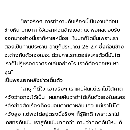
“เอาจริงๆ การทำงานกับเรื่องนี้เป็นงานที่ค่อน
ข้างหิน บทยาก ใช้เวลาค่อนข้างเยอะ แต่พอผลตอบรับ
ออกมาอย่างนี้เราก็หายเหนื่อย ในบทก็โตขึ้นเพราะเรา
ต้องเป็นท่านประธาน อายุก็ประมาณ 26 27 ซึ่งค่อนข้าง
จะต่างกับตัวเองเยอะ ด้วยคาแรกเตอร์ละครตัวนี้มันโต
เราก็ไม่รู้หรอกว่าต้องเล่นอย่างไร เราก็ตัองค่อยๆ หา
จุด"
เป็นพระเอกหลังข่าวเต็มตัว
"สาธุ ก็ดีใจ เอาจริงๆ เราเคยฝันแต่เราไม่ได้คาด
หวังว่าเราจะได้เป็น ผมเคยฝันว่าถ้าได้เห็นตัวเองในละคร
หลังข่าวสักเรื่องก็คงนอนตายตาหลับแล้ว แต่เราไม่ได้
หวังสูง แต่พอได้อยู่ตรงนี้จริงๆ ก็รู้สึกดี เพราะเราไม่
เคยท้อกับมัน เราสู้กับมันมากกว่า ถามว่ากดดดันไหม ก็