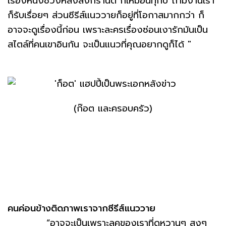
เรื่องหนึ่งช่วงหลังสงกรานต์ ก็เหมือนทุกปี ถ้ามีงานเรา
ก็รับเรื่อยๆ ส่วนซีรีส์แนววายก็อยู่ที่โอกาสมากกว่า ก็
อาจจะดูเรื่องนี้ก่อน เพราะละครเรื่องซ่อนเงารักมันเป็น
สไตล์ที่คนเขาอินกัน จะเป็นแนวที่คุณอยากดูก็ได้ "
(ก๊อต และครอบครัว)
คนค่อนข้างติดภาพเราจากซีรีส์แนววาย
“อาจจะเป็นเพราะลุคของเราที่ดูหวานๆ สูงๆ