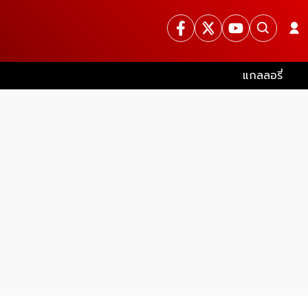
แกลลอรี่