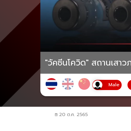
"วัคซีนโควิด" สถานเสาวภ
20 ต.ค. 2565