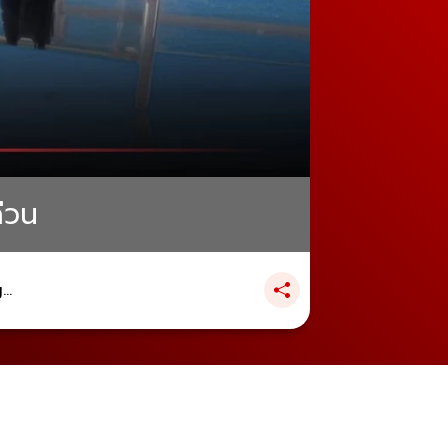
ด่วน
..