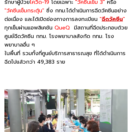
รักษาผู้ป่วย
โควิด-19
โดยเฉพาะ
"วัคซีนเข็ม 3"
หรือ
"วัคซีนเข็มกระตุ้น"
ซึ่ง กทม.ได้ดำเนินการฉีดวัคซีนอย่าง
ต่อเนื่อง และได้เปิดช่องทางการลงทะเบียน
"
ฉีดวัคซีน
"
ทุกเข็มผ่านแอพลิเคชัน
QueQ
มีสถานที่ฉีดประกอบด้วย
ศูนย์ฉีดวัคซีน กทม. โรงพยาบาลสังกัด กทม. โรง
พยาบาลอื่น ๆ
ในพื้นที่ รวมทั้งที่ศูนย์บริการสาธารณสุข ที่ได้ดำเนินการ
ฉีดไปแล้วกว่า 49,383 ราย