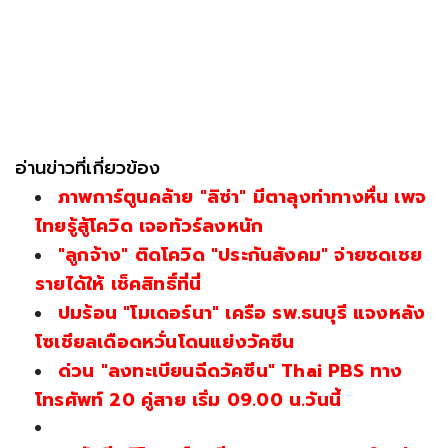
อ่านข่าวที่เกี่ยวข้อง
ภาพการ์ตูนคล้าย "ลิซ่า" มีตาลุงท่าทางหื่น เพจ
ไทยรู้สู้โควิด เจอทัวร์ลงหนัก
"ลูกจ้าง" ติดโควิด "ประกันสังคม" จ่ายชดเชย
รายได้ให้ เช็คสิทธิ์ที่นี่
ปมร้อน "โมเดอร์นา" เครือ รพ.ธนบุรี แจงหลัง
โซเชียลเดือดหวั่นโดนแย่งวัคซีน
ด่วน "ลงทะเบียนฉีดวัคซีน" Thai PBS ทาง
โทรศัพท์ 20 คู่สาย เริ่ม 09.00 น.วันนี้