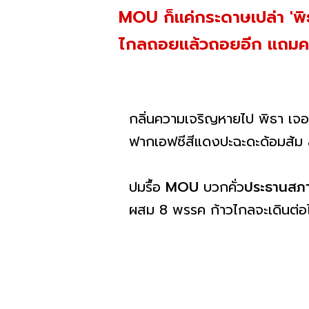
MOU ก็แค่กระดาษเปล่า 'พิธา
ไกลถอยแล้วถอยอีก แถมคน
กลิ่นความเจริญหายไป พิธา เจอ
ฟากเอฟซีสีแดงปะฉะดะด้อมส้ม ส
ปมรื้อ
MOU
บวกคั่ว
ประธานสภ
ผสม 8 พรรค ก้าวไกลจะเดินต่อ