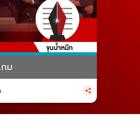
นเกม
..