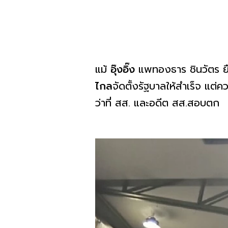
แม้
อุ๊งอิ๊ง
แพทองธาร ชินวัตร ยืน
ไกล
จัดตั้งรัฐบาลให้สำเร็จ แ
ว่าที่ สส. และอดีต สส.สอบตก