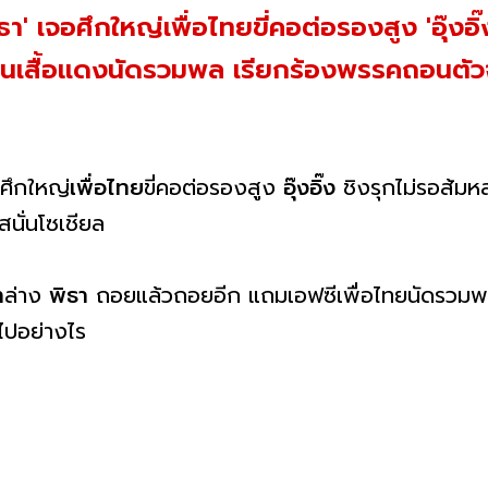
' เจอศึกใหญ่เพื่อไทยขี่คอต่อรองสูง 'อุ๊งอิ๊ง
เสื้อแดงนัดรวมพล เรียกร้องพรรคถอนตัว
ศึกใหญ่
เพื่อไทย
ขี่คอต่อรองสูง
อุ๊งอิ๊ง
ชิงรุกไม่รอส้มห
นั่นโซเชียล
า
ล่าง
พิธา
ถอยแล้วถอยอีก แถมเอฟซีเพื่อไทยนัดรวมพ
ไปอย่างไร