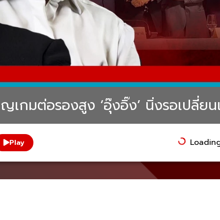
ชิญเกมต่อรองสูง ‘อุ๊งอิ๊ง’ นิ่งรอเปลี่ย
Loading.
Play