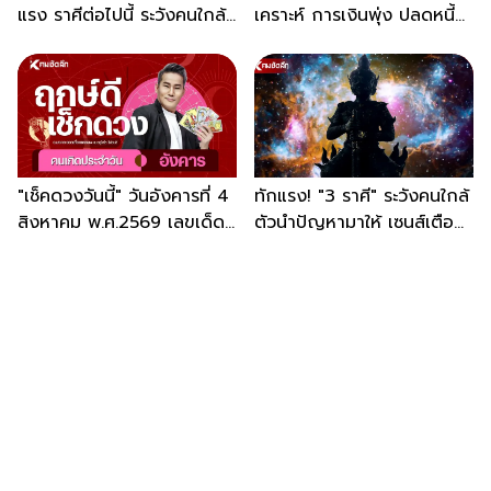
แรง ราศีต่อไปนี้ ระวังคนใกล้
เคราะห์ การเงินพุ่ง ปลดหนี้
ตัว ใส่ร้ายป้ายสี
ดวงพลิกครั้งใหญ่!
"เช็คดวงวันนี้" วันอังคารที่ 4
ทักแรง! "3 ราศี" ระวังคนใกล้
สิงหาคม พ.ศ.2569 เลขเด็ด
ตัวนำปัญหามาให้ เซนส์เตือน
บิลค่าไฟ
อย่ามองข้าม