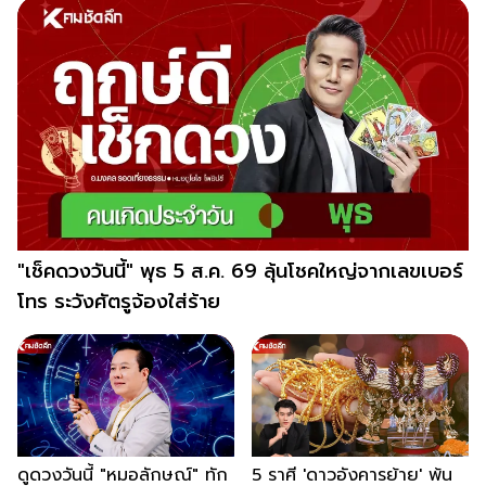
"เช็คดวงวันนี้" พุธ 5 ส.ค. 69 ลุ้นโชคใหญ่จากเลขเบอร์
โทร ระวังศัตรูจ้องใส่ร้าย
ดูดวงวันนี้ "หมอลักษณ์" ทัก
5 ราศี 'ดาวอังคารย้าย' พ้น