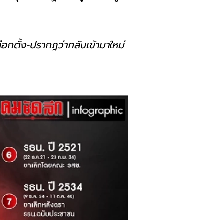
ือกตั้ง-ปรากฎว่ากลับเข้ามาใหม่