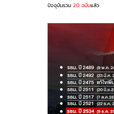
ปัจจุบันรวม
20 ฉบับ
แล้ว