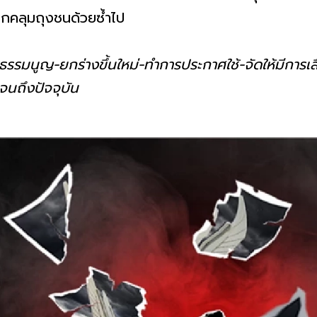
นถูกคลุมถุงชนด้วยซ้ำไป
ธรรมนูญ-ยกร่างขึ้นใหม่-ทำการประกาศใช้-จัดให้มีการเล
ีตจนถึงปัจจุบัน