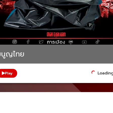
รมนูญไทย
Loading.
Play