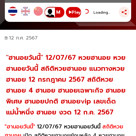
Play
Loading...
12 ก.ค. 2567
"ฮานอยวันนี้" 12/07/67 หวยฮานอย หวย
ฮานอยวันนี้ สถิติหวยฮานอย แนวทางหวย
ฮานอย 12 กรกฎาคม 2567 สถิติหวย
ฮานอย 4 ฮานอย ฮานอยเฉพาะกิจ ฮานอย
พิเศษ ฮานอยปกติ ฮานอยvip เลขเด็ด
แม่น้ำหนึ่ง ฮานอย งวด 12 ก.ค. 2567
"ฮานอยวันนี้"
12/07/67
หวยฮานอยวันนี้
สถิติหวย
ฮานอย
เปิด สถิติหวยฮานอยย้อนหลัง 4 หวยฮานอย