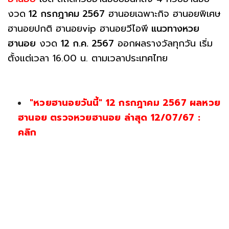
งวด
12 กรกฎาคม 2567
ฮานอยเฉพาะกิจ ฮานอยพิเศษ
ฮานอยปกติ ฮานอยvip ฮานอยวีไอพี
แนวทางหวย
ฮานอย
งวด
12 ก.ค. 2567
ออกผลรางวัลทุกวัน เริ่ม
ตั้งแต่เวลา 16.00 น. ตามเวลาประเทศไทย
"หวยฮานอยวันนี้" 12 กรกฎาคม 2567 ผลหวย
ฮานอย ตรวจหวยฮานอย ล่าสุด 12/07/67 :
คลิก