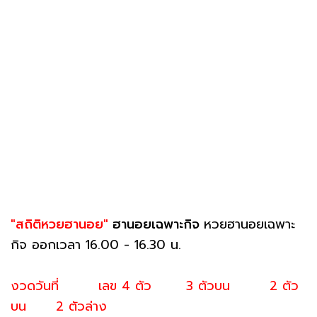
"สถิติหวยฮานอย"
ฮานอยเฉพาะกิจ
หวยฮานอยเฉพาะ
กิจ ออกเวลา 16.00 - 16.30 น.
งวดวันที่ เลข 4 ตัว 3 ตัวบน 2 ตัว
บน 2 ตัวล่าง