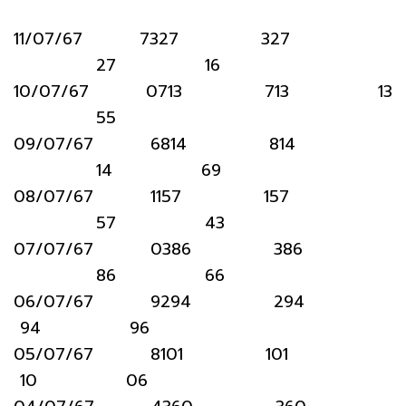
11/07/67 7327 327
27 16
10/07/67 0713 713 13
55
09/07/67 6814 814
14 69
08/07/67 1157 157
57 43
07/07/67 0386 386
86 66
06/07/67 9294 294
94 96
05/07/67 8101 101
10 06