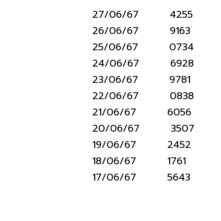
27/06/67 4
26/06/67 9
25/06/67 0
24/06/67 6
23/06/67 9
22/06/67 0
21/06/67 6
20/06/67 3
19/06/67 2
18/06/67 1
17/06/67 5