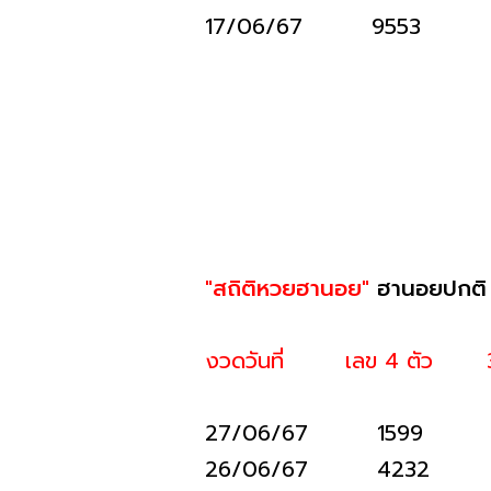
17/06/67 9
"สถิติหวยฮานอย"
ฮานอยปกติ
งวดวันที่ เลข 4 ตัว 
27/06/67 1
26/06/67 4