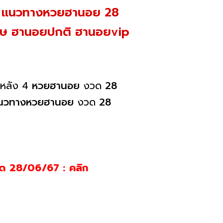
อย แนวทางหวยฮานอย 28
ศษ ฮานอยปกติ ฮานอยvip
นหลัง 4
หวยฮานอย
งวด
28
นวทางหวยฮานอย
งวด
28
ด 28/06/67 : คลิก