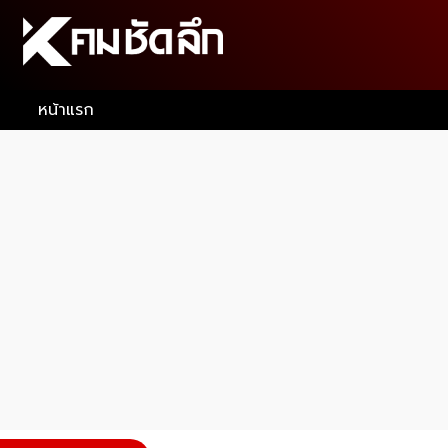
หน้าแรก