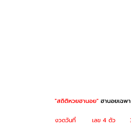
"สถิติหวยฮานอย"
ฮานอยเฉพา
งวดวันที่ เลข 4 ตัว 