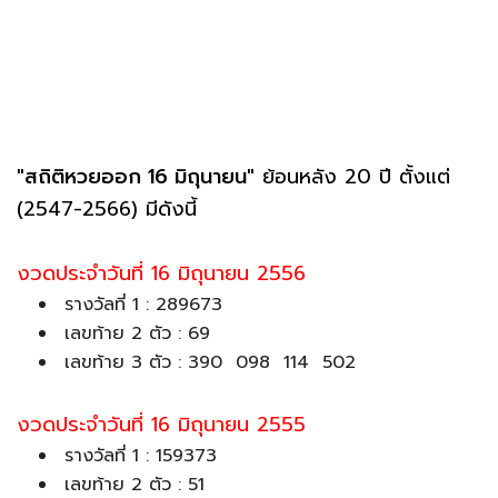
"สถิติหวยออก 16 มิถุนายน"
ย้อนหลัง 20 ปี ตั้งแต่
(2547-2566) มีดังนี้
งวดประจำวันที่ 16 มิถุนายน 2556
รางวัลที่ 1 : 289673
เลขท้าย 2 ตัว : 69
เลขท้าย 3 ตัว : 390 098 114 502
งวดประจำวันที่ 16 มิถุนายน 2555
รางวัลที่ 1 : 159373
เลขท้าย 2 ตัว : 51