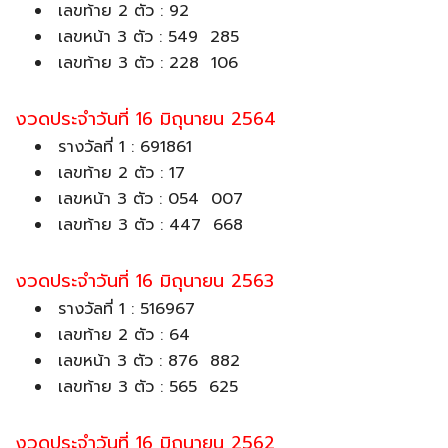
เลขท้าย 2 ตัว : 92
เลขหน้า 3 ตัว : 549 285
เลขท้าย 3 ตัว : 228 106
งวดประจำวันที่ 16 มิถุนายน 2564
รางวัลที่ 1 : 691861
เลขท้าย 2 ตัว : 17
เลขหน้า 3 ตัว : 054 007
เลขท้าย 3 ตัว : 447 668
งวดประจำวันที่ 16 มิถุนายน 2563
รางวัลที่ 1 : 516967
เลขท้าย 2 ตัว : 64
เลขหน้า 3 ตัว : 876 882
เลขท้าย 3 ตัว : 565 625
งวดประจำวันที่ 16 มิถุนายน 2562