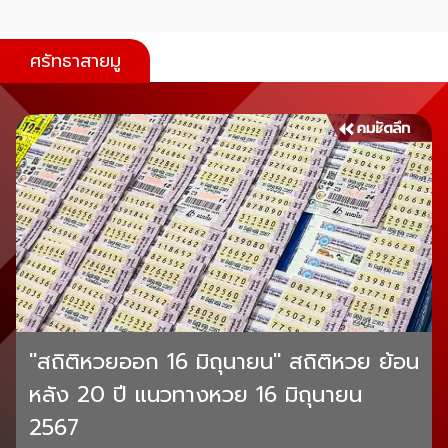
ศรัทธาสายมู
"สถิติหวยออก 16 มิถุนายน" สถิติหวย ย้อน
หลัง 20 ปี แนวทางหวย 16 มิถุนายน
2567