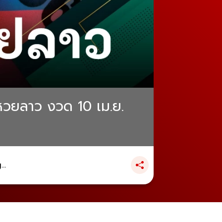
วยลาว งวด 10 เม.ย.
..