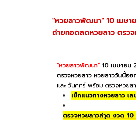
"หวยลาวพัฒนา" 10 เมษาย
ถ่ายทอดสดหวยลาว ตรวจห
"หวยลาวพัฒนา"
10 เมษายน 
ตรวจหวยลาว หวยลาววันนี้ออ
และ วันศุกร์ พร้อม ตรวจหวยลา
เช็กแนวทางหวยลาว เลขเ
ตรวจหวยลาวล่าุด งวด 10 เม.