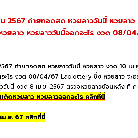
น 2567 ถ่ายทอดสด หวยลาววันนี้ หวยลาว 
วยลาว หวยลาววันนี้ออกอะไร งวด 08/04
2567 ถ่ายทอดสด หวยลาววันนี้ หวยลาว งวด 10 เม
กอะไร
งวด
08/04/67
Laolottery ซึ่ง
หวยลาว
จะออ
ววันนี้ งวด 8 เม.ย. 2567 ตรวจ
หวยลาวย้อนหลัง
ที่ ค
ด็ดหวยลาว หวยลาวออกอะไร คลิกที่นี่
ย. 67 คลิกที่นี่