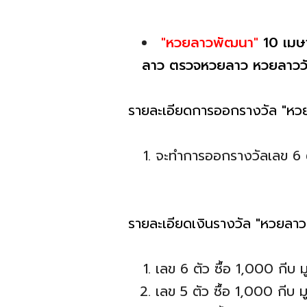
"หวยลาวพัฒนา"
10 เมษ
ลาว ตรวจหวยลาว หวยลาววั
รายละเอียดการออกรางวัล "หว
จะทำการออกรางวัลเลข 6 
รายละเอียดเงินรางวัล "หวยลาว
เลข 6 ตัว ซื้อ 1,000 กีบ
เลข 5 ตัว ซื้อ 1,000 กีบ