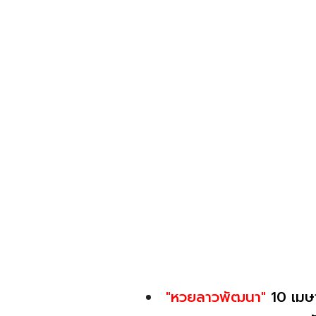
"หวยลาวพัฒนา"
10 เมษ