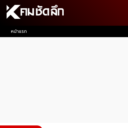
หน้าแรก