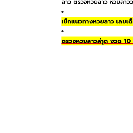
ลาว ตรวจหวยลาว หวยลาววั
เช็กแนวทางหวยลาว เลขเด็
ตรวจหวยลาวล่าุด งวด 10 เม.