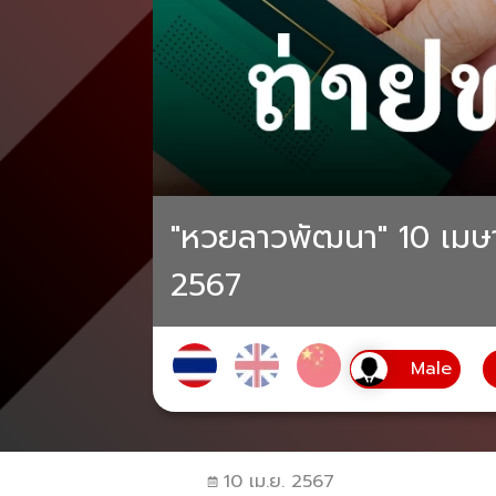
"หวยลาวพัฒนา" 10 เมษา
2567
10 เม.ย. 2567