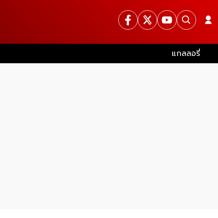
แกลลอรี่