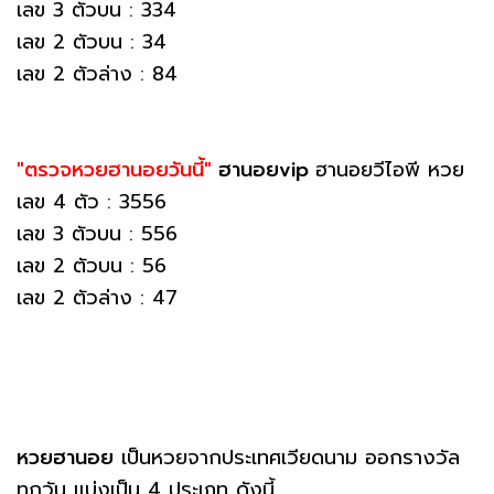
เลข 3 ตัวบน : 334
เลข 2 ตัวบน : 34
เลข 2 ตัวล่าง : 84
"ตรวจหวยฮานอยวันนี้"
ฮานอยvip
ฮานอยวีไอพี หวย
เลข 4 ตัว : 3556
เลข 3 ตัวบน : 556
เลข 2 ตัวบน : 56
เลข 2 ตัวล่าง : 47
หวยฮานอย
เป็นหวยจากประเทศเวียดนาม ออกรางวัล
ทุกวัน แบ่งเป็น 4 ประเภท ดังนี้