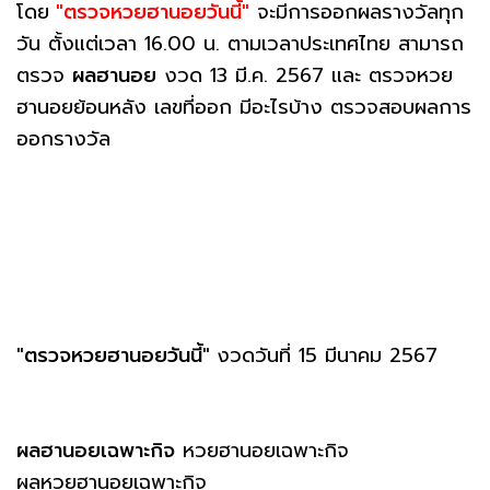
โดย
"ตรวจหวยฮานอยวันนี้"
จะมีการออกผลรางวัลทุก
วัน ตั้งแต่เวลา 16.00 น. ตามเวลาประเทศไทย สามารถ
ตรวจ
ผลฮานอย
งวด 13 มี.ค. 2567 และ ตรวจหวย
ฮานอยย้อนหลัง เลขที่ออก มีอะไรบ้าง ตรวจสอบผลการ
ออกรางวัล
"ตรวจหวยฮานอยวันนี้"
งวดวันที่ 15 มีนาคม 2567
ผลฮานอยเฉพาะกิจ
หวยฮานอยเฉพาะกิจ
ผลหวยฮานอยเฉพาะกิจ