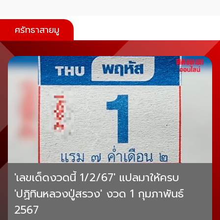
ศรัทธาสายมู
'เลขเด็ดงวดนี้ 1/2/67' แปลมาให้ครบ
'ปฏิทินหลวงปู่สรวง' งวด 1 กุมภาพันธ์
2567