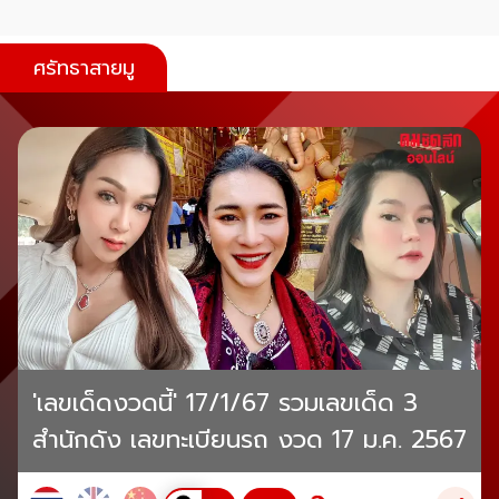
ศรัทธาสายมู
'เลขเด็ดงวดนี้' 17/1/67 รวมเลขเด็ด 3
สำนักดัง เลขทะเบียนรถ งวด 17 ม.ค. 2567