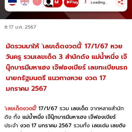
Play
Loading...
17 ม.ค. 2567
มัดรวมมาให้ 'เลขเด็ดงวดนี้' 17/1/67 หวย
วันครู รวมเลขเด็ด 3 สำนักดัง แม่น้ำหนึ่ง เจ๊
นุ๊กบารมีมหาเฮง เจ๊ฟองเบียร์ เลขทะเบียนรถ
นายกรัฐมนตรี แนวทางหวย งวด 17
มกราคม 2567
'เลขเด็ดงวดนี้'
17/1/67
รวม
เลขเด็ด
จากหลายสำนัก
ดัง ทั้ง
แม่น้ำหนึ่ง เจ๊นุ๊กบารมีมหาเฮง เจ๊ฟองเบียร์
ประจำ
งวด 17 มกราคม 2567
รวมทั้ง
เลขเด่น เลขดัง