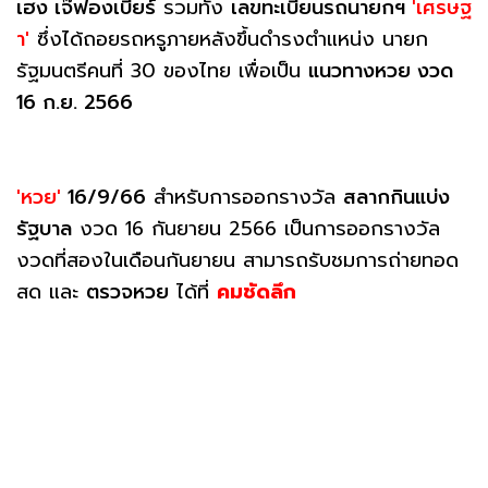
เฮง เจ๊ฟองเบียร์
รวมทั้ง
เลขทะเบียนรถนายกฯ
'เศรษฐ
า'
ซึ่งได้ถอยรถหรูภายหลังขึ้นดำรงตำแหน่ง นายก
รัฐมนตรีคนที่ 30 ของไทย เพื่อเป็น
แนวทางหวย งวด
16 ก.ย. 2566
'หวย'
16/9/66
สำหรับการออกรางวัล
สลากกินแบ่ง
รัฐบาล
งวด 16 กันยายน 2566 เป็นการออกรางวัล
งวดที่สองในเดือนกันยายน สามารถรับชมการถ่ายทอด
สด และ
ตรวจหวย
ได้ที่
คมชัดลึก