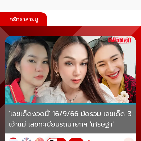
ศรัทธาสายมู
'เลขเด็ดงวดนี้' 16/9/66 มัดรวม เลขเด็ด 3
เจ้าแม่ เลขทะเบียนรถนายกฯ 'เศรษฐา'