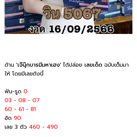
ด้าน
'เจ๊นุ๊กบารมีมหาเฮง'
ได้ปล่อย
เลขเด็ด
ฉบับเต็มมา
ให้ โดยมีเลขดังนี้
ฟัน-รูด
0
03 - 08 - 07
60 - 61 - 81
อัด
90
เลข 3 ตัว
460 - 490