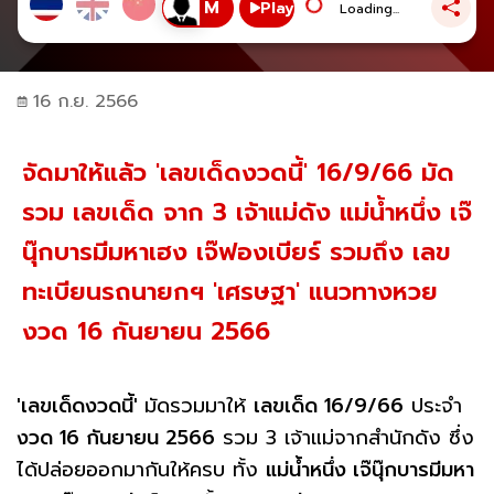
Play
Loading...
16 ก.ย. 2566
จัดมาให้แล้ว 'เลขเด็ดงวดนี้' 16/9/66 มัด
รวม เลขเด็ด จาก 3 เจ้าแม่ดัง แม่น้ำหนึ่ง เจ๊
นุ๊กบารมีมหาเฮง เจ๊ฟองเบียร์ รวมถึง เลข
ทะเบียนรถนายกฯ 'เศรษฐา' แนวทางหวย
งวด 16 กันยายน 2566
'เลขเด็ดงวดนี้'
มัดรวมมาให้
เลขเด็ด 16/9/66
ประจำ
งวด 16 กันยายน 2566
รวม 3 เจ้าแม่จากสำนักดัง ซึ่ง
ได้ปล่อยออกมากันให้ครบ ทั้ง
แม่น้ำหนึ่ง เจ๊นุ๊กบารมีมหา