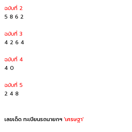
ฉบับที่ 2
5 8 6 2
ฉบับที่ 3
4 2 6 4
ฉบับที่ 4
4 0
ฉบับที่ 5
2 4 8
เลขเด็ด ทะเบียนรถนายกฯ
'เศรษฐา'