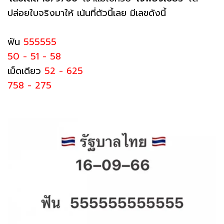
ปล่อยใบจริงมาให้ เน้นที่ตัวนี้เลย มีเลขดังนี้
ฟัน
555555
50 - 51 - 58
เม็ดเดียว
52 - 625
758 - 275