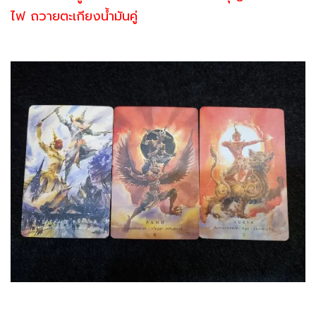
ไฟ ถวายตะเกียงน้ำมันคู่