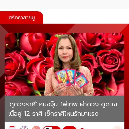
ศรัทธาสายมู
'ดูดวงราศี' หมอจุ๊บ ไพ่เทพ ผ่าดวง ดูดวง
เนื้อคู่ 12 ราศี เช็กราศีไหนรักมาแรง