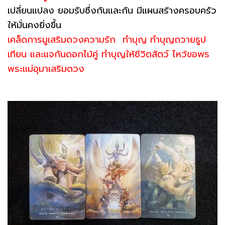
เปลี่ยนแปลง ยอมรับซึ่งกันและกัน มีแผนสร้างครอบครัว
ให้มั่นคงยิ่งขึ้น
เคล็ดการมูเสริมดวงความรัก ทำบุญ ทำบุญถวายธูป
เทียน และแจกันดอกไม้คู่ ทำบุญให้ชีวิตสัตว์ ไหว้ขอพร
พระแม่อุมาเสริมดวง