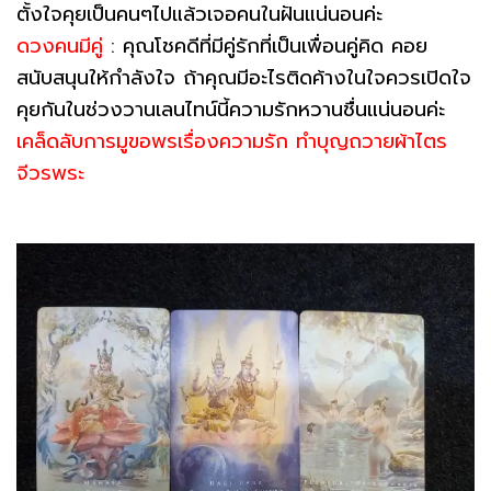
ตั้งใจคุยเป็นคนๆไปแล้วเจอคนในฝันแน่นอนค่ะ
ดวงคนมีคู่
: คุณโชคดีที่มีคู่รักที่เป็นเพื่อนคู่คิด คอย
สนับสนุนให้กำลังใจ ถ้าคุณมีอะไรติดค้างในใจควรเปิดใจ
คุยกันในช่วงวานเลนไทน์นี้ความรักหวานชื่นแน่นอนค่ะ
เคล็ดลับการมูขอพรเรื่องความรัก ทำบุญถวายผ้าไตร
จีวรพระ