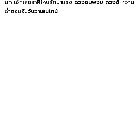
นก เช็กเลยราศีไหนรักมาแรง
ดวงสมพงษ์ ดวงดี
หวาน
ฉ่ำตอนรับ
วันวาเลนไทน์