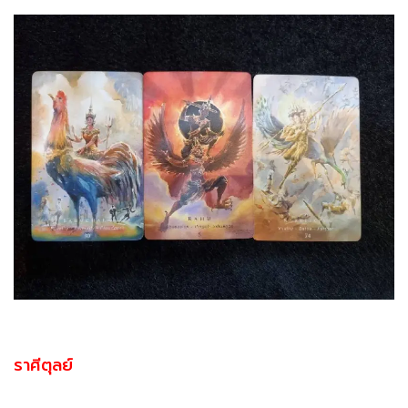
ราศีตุลย์