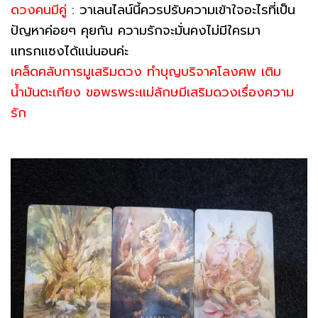
ดวงคนมีคู่
: วาเลนไลน์นี้ควรปรับความเข้าใจอะไรที่เป็น
ปัญหาค่อยๆ คุยกัน ความรักจะมั่นคงไม่มีใครมา
แทรกแซงได้แน่นอนค่ะ
เคล็ดคลับการมูเสริมดวง ทำบุญบริจาคโลงศพ เติม
น้ำมันตะเกียง ขอพรพระแม่ลักษมีเสริมดวงเรื่องความ
รัก