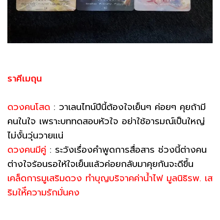
ราศีเมถุน
ดวงคนโสด
: วาเลนไทน์ปีนี้ต้องใจเย็นๆ ค่อยๆ คุยถ้ามี
คนในใจ เพราะบททดสอบหัวใจ อย่าใช้อารมณ์เป็นใหญ่
ไม่งั้นวุ่นวายแน่
ดวงคนมีคู่
: ระวังเรื่องคำพูดการสื่อสาร ช่วงนี้ต่างคน
ต่างใจร้อนรอให้ใจเย็นแล้วค่อยกลับมาคุยกันจะดีขึ้น
เคล็ดการมูเสริมดวง ทำบุญบริจาคค่าน้ำไฟ มูลนิธิรพ. เส
ริมให้ึความรักมั่นคง