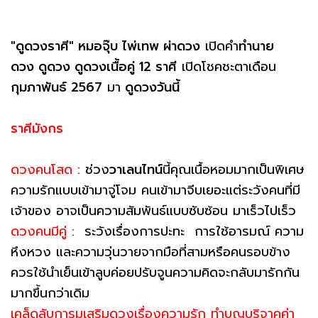
"ดูดวงราศี"
หมอจุ๊บ ไพ่เทพ ผ่าดวง
เปิดคำ
ทำนาย
ดวง ดูดวง ดูดวงเนื้อคู่ 12 ราศี
เปิดโชคชะตาเดือน
กุมภาพันธ์ 2567
มา
ดูดวงวันนี้
ราศีมังกร
ดวงคนโสด
: ช่วง
วาเลนไทน์
นี้คุณเนื้อหอมมากเป็นพิเศษ
ความรักแบบเข้ามาจู่โจม คนเข้ามาจีบเยอะแต่ระวังคนที่มี
เจ้าของ อาจเป็นความสัมพันธ์แบบซับซ้อน มาเร็วไปเร็ว
ดวงคนมีคู่
: ระวังเรื่องการปะทะ การใช้อารมณ์ ความ
หึงหวง และความวุ่นวายจากมือที่สามหรือคนรอบข้าง
ควรใช้นำเย็นเข้าลูบค่อยปรับจูนความคิดจะกลับมารักกัน
มากขึ้นกว่าเดิม
เคล็ดลับการมูเสริมดวงเรื่องความรัก ทำบุญบริจาคค่า