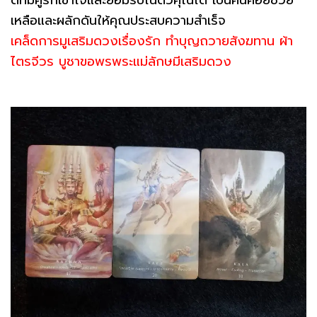
เหลือและผลักดันให้คุณประสบความสำเร็จ
เคล็ดการมูเสริมดวงเรื่องรัก ทำบุญถวายสังฆทาน ผ้า
ไตรจีวร บูชาขอพรพระแม่ลักษมีเสริมดวง