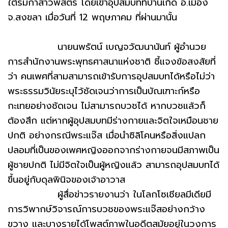
ใต้ร่มกาสาวพัสตร์ โดยเข้าอุปสมบทที่บ้านเกิด อ.เมือง
จ.สงขลา เมื่อวันที่ 12 พฤษภาคม ที่ผ่านมานั้น
นายนพรัตน์ เบญจวัฒนานันท์ ผู้อำนวย
การสำนักงานพระพุทธศาสนาแห่งชาติ ชี้แจงข้อสงสัยที่
ว่า คนเพศที่สามสามารถเข้ารับการอุปสมบทได้หรือไม่ว่า
พระธรรมวินัยระบุไว้ชัดเจนว่าการเป็นบัณเฑาะก์หรือ
กะเทยอย่างชัดเจน ไม่สามารถบวชได้ หากบวชแล้วก็
ต้องสึก แต่หากผู้อุปสมบทมีร่างกายและจิตใจเหมือนชาย
ปกติ อย่างกรณีพระแจ๊ส เมื่อนำซิลิโคนหรือสิ่งแปลก
ปลอมที่เป็นของเพศหญิงออกจากร่างกายจนมีสภาพเป็น
ผู้ชายปกติ ไม่มีจิตใจเป็นผู้หญิงแล้ว สามารถอุปสมบทได้
ขึ้นอยู่กับดุลพินิจของเจ้าอาวาส
ผู้สื่อข่าวรายงานว่า ในโลกโซเชียลมีเดียมี
การวิพากษ์วิจารณ์การบวชของพระแจ๊สอย่างกว้าง
ขวาง และบางรายได้โพสต์ภาพในอดีตสมัยอยู่ในวงการ