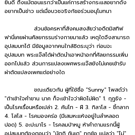
ยินดี ถึงแม้ตอนแรกว่าเป็นแค่การสร้างกระแสอยากดัง
อยากเป็นข่าว แต่เมื่อบวชจริงก้ขอร่วมอนุโมทนา
ส่วนข้อครหาที่สังคมสงสัยว่าอดีตมิสทิฟ
ฟานี่เคยผ่านศัลยกรรมร่างกายมาแล้ว เหตุใดจึงสามารถ
อุปสมบทได้ มีข้อมูลจากคนใกล้ชิดระบุว่า ก่อนจะ
อุปสมบท พระแจ๊สได้ผ่าตัดนำเอาหน้าอกที่ศัลยกรรมเพิ่ม
ออกไปแล้ว ส่วนการแปลงเพศพระแจ๊สยังไม่เคยเข้ารับ
ผ่าตัดแปลงเพศแต่อย่างใด
ขณะเดียวกัน ผู้ที่ใช้ชื่อ "Sunny" โพสต์ว่า
"ถ้าเข้าใจคำขาน นาค ก็จะเข้าใจว่าผิดไม่ผิด" 1. กุฏธัง -
เป็นโรคเรื้อนหรือเปล่า 2. คันโท - ฝี 3. กิลาโส - ขี้กลาก
4. โสโส - โรคมองคร่อ (มีเสมหะแห้งอยู่ในลำหลอด
ปอด) 5. อะปะมาโร - โรคลมบ้าหมู ห้าคำถามแรกนี้ผู้
อุปสมบทต้องตอบว่า "นัตถิ ภันเต" ทุกข้อ แปลว่า "ไม่"