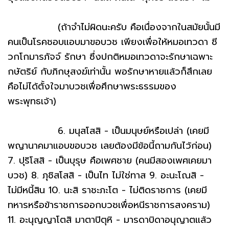
(ถ้าจำไม่ผิดนะครับ คือเนื่องจากในสมัยนั้นมี
คนเป็นโรคชอบแอบมาขอบวช เพียงเพื่อให้หมอเทวดา ชี
วกโกมารภัจจ์ รักษา ซึ่งปกติหมอเทวดาจะรักษาเฉพาะ
กษัตริย์ กับภิกษุสงฆ์เท่านั้น พอรักษาหายแล้วก็สึกเลย
คือไม่ได้ตั้งใจมาบวชเพื่อศึกษาพระธรรมของ
พระพุทธเจ้า)
6. มนุสโสสิ - เป็นมนุษย์หรือเปล่า (เคยมี
พญานาคมาแอบขอบวช เลยต้องมีข้อนี้ถามกันไว้ก่อน)
7. ปุริโสสิ - เป็นบุรุษ คือเพศชาย (คนมีสองเพศเคยมา
บวช) 8. ภุชิสโสสิ - เป็นไท ไม่ใช่ทาส 9. อะนะโณสิ -
ไม่มีหนี้สิน 10. นะสิ ราชะภะโต - ไม่ติดราชการ (เคยมี
ทหารหรือข้าราชการออกบวชเพื่อหนีราชการสงคราม)
11. อะนุญญาโตสิ มาตาปิตุหิ - มารดาบิดาอนุญาตแล้ว