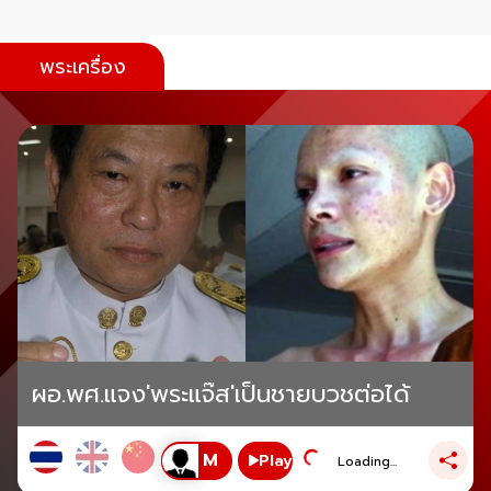
พระเครื่อง
ผอ.พศ.แจง'พระแจ๊ส'เป็นชายบวชต่อได้
Play
Loading...