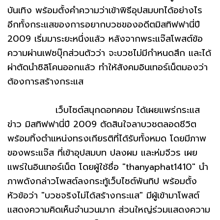
บันเทิง พร้อมตั้งคำความว่าเข้าพิธีอุปสมบทได้อย่างไร
อีกทั้งกระแสของการอยากบวชของอดีตมิสทิฟฟานี่ปี
2009 เริ่มมาระยะหนึ่งแล้ว หลังจากพระแจ๊สโพสต์ข้อ
ความผ่านเฟซบุ๊กส่วนตัวว่า จะบวชไม่มีกำหนดสึก และได้
ผ่าตัดนำซิลิโคนออกแล้ว ทำให้สังคมอินเทอร์เน็ตมองว่า
ต้องการสร้างกระแส
เว็บไซต์สนุกดอทคอม ได้เผยแพร่กระแส
ข่าว มิสทิฟฟานี่ปี 2009 ตัดสินใจลาบวชตลอดชีวิต
พร้อมทิ้งตำแหน่งทรงเกียรติที่ได้รับทั้งหมด โดยมีภาพ
ของพระแจ๊ส ที่เข้าอุปสมบท ปลงผม และห่มจีวร เผย
แพร่ในอินเทอร์เน็ต โดยผู้ใช้ชื่อ "thanyaphat1410" นำ
ภาพดังกล่าวโพสต์ลงกระทู้เว็บไซต์พันทิป พร้อมตั้ง
หัวข้อว่า "บวชจริงไม่ได้สร้างกระแส" มีผู้เข้ามาโพสต์
แสดงความคิดเห็นจำนวนมาก ส่วนใหญ่ร่วมแสดงความ