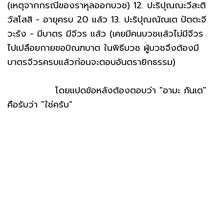
(เหตุจากกรณีของราหุลออกบวช) 12. ปะริปุณณะวีสะติ
วัสโสสิ - อายุครบ 20 แล้ว 13. ปะริปุณณัณเต ปัตตะจี
วะรัง - มีบาตร มีจีวร แล้ว (เคยมีคนบวชแล้วไม่มีจีวร
ไปเปลือยกายขอบิณฑบาต ในพิธีบวช ผู้บวชจึงต้องมี
บาตรจีวรครบแล้วก่อนจะตอบอันตรายิกธรรม)
โดยแปดข้อหลังต้องตอบว่า "อามะ ภันเต"
คือรับว่า "ใช่ครับ"