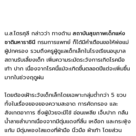
น.ส.ไตรศุลี กล่าวว่า ทางด้าน
สถาบันสุขภาพเด็กแห่ง
ชาติมหาราชินี
กรมการแพทย์ ก็ได้มีคำเตือนขอให้พ่อแม่
ผู้ปกครอง รวมถึงครูผู้ดูแลเด็กเล็กในโรงเรียนอนุบาล
สถานรับเลี้ยงเด็ก เพิ่มความระมัดระวังการเกิดโรคมือ
เท้า ปาก เนื่องจากโรคนี้แม้จะเกิดขึ้นตลอดปีแต่จะเพิ่มขึ้น
มากในช่วงฤดูฝน
โดยต้องเฝ้าระวังเด็กเล็กโดยเฉพาะกลุ่มต่ำกว่า 5 ขวบ
ทั้งในเรื่องของของความสะอาด การคัดกรอง และ
สังเกตอาการ ซึ่งผู้ป่วยจะมีไข้ อ่อนเพลีย เจ็บปาก กลืน
น้ำลายลำบากเนื่องจากมีตุ่มแดงที่ลิ้น เหงือก และกระพุ้ง
แก้ม มีตุ่มพองใสแดงที่ฝ่ามือ นิ้วมือ ฝ่าเท้า โดยส่วน