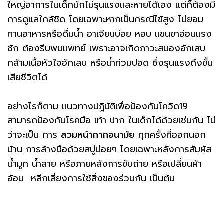
ใหญ่อาการในเด็กมักไม่รุนแรงและหายได้เอง แต่ก็ต้องมี
การดูแลใกล้ชิด โดยเฉพาะหากเป็นกรณีไข้สูง ไม่ยอม
ทานอาหารหรือดื่มน้ำ อาเจียนบ่อย หอบ แขนขาอ่อนแรง
ชัก ต้องรีบพบแพทย์ เพราะอาจเกิดภาวะสมองอักเสบ
กล้ามเนื้อหัวใจอักเสบ หรือน้ำท่วมปอด ซึ่งรุนแรงถึงขั้น
เสียชีวิตได้
อย่างไรก็ตาม แนวทางปฏิบัติเพื่อป้องกันโควิด19
สามารถป้องกันโรคมือ เท้า ปาก ในเด็กได้ด้วยเช่นกัน ไม่
ว่าจะเป็น การ
สวมหน้ากากอนามัย
ทุกครั้งที่ออกนอก
บ้าน การล้างมือด้วยสบู่บ่อยๆ โดยเฉพาะหลังการสัมผัส
น้ำมูก น้ำลาย หรือภายหลังการขับถ่าย หรือเปลี่ยนผ้า
อ้อม หลีกเลี่ยงการใช้สิ่งของร่วมกัน เป็นต้น