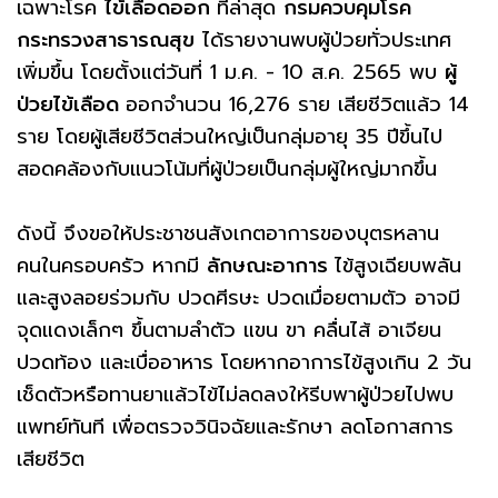
เฉพาะโรค
ไข้เลือดออก
ที่ล่าสุด
กรมควบคุมโรค
กระทรวงสาธารณสุข
ได้รายงานพบผู้ป่วยทั่วประเทศ
เพิ่มขึ้น โดยตั้งแต่วันที่ 1 ม.ค. - 10 ส.ค. 2565 พบ
ผู้
ป่วยไข้เลือด
ออกจำนวน 16,276 ราย เสียชีวิตแล้ว 14
ราย โดยผู้เสียชีวิตส่วนใหญ่เป็นกลุ่มอายุ 35 ปีขึ้นไป
สอดคล้องกับแนวโน้มที่ผู้ป่วยเป็นกลุ่มผู้ใหญ่มากขึ้น
ดังนี้ จึงขอให้ประชาชนสังเกตอาการของบุตรหลาน
คนในครอบครัว หากมี
ลักษณะอาการ
ไข้สูงเฉียบพลัน
และสูงลอยร่วมกับ ปวดศีรษะ ปวดเมื่อยตามตัว อาจมี
จุดแดงเล็กๆ ขึ้นตามลำตัว แขน ขา คลื่นไส้ อาเจียน
ปวดท้อง และเบื่ออาหาร โดยหากอาการไข้สูงเกิน 2 วัน
เช็ดตัวหรือทานยาแล้วไข้ไม่ลดลงให้รีบพาผู้ป่วยไปพบ
แพทย์ทันที เพื่อตรวจวินิจฉัยและรักษา ลดโอกาสการ
เสียชีวิต