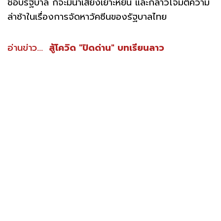
ชอบรัฐบาล ก็จะมีน้ำเสียงเยาะหยัน และกล่าวโจมตีความ
ล่าช้าในเรื่องการจัดหาวัคซีนของรัฐบาลไทย
อ่านข่าว...
สู้โควิด "ปิดด่าน" บทเรียนลาว