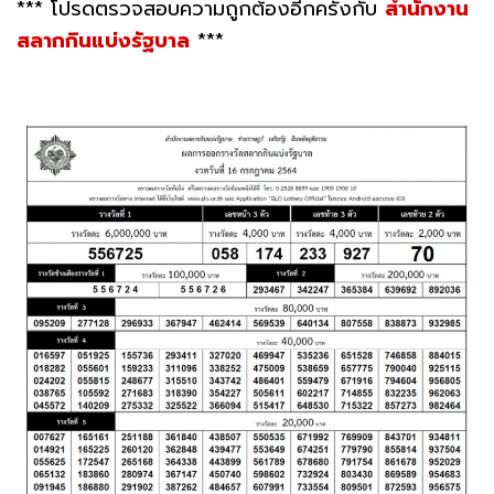
*** โปรดตรวจสอบความถูกต้องอีกครั้งกับ
สำนักงาน
สลากกินแบ่งรัฐบาล
***