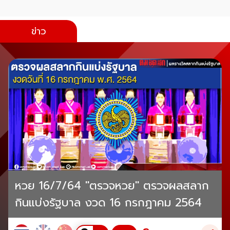
ข่าว
หวย 16/7/64 "ตรวจหวย" ตรวจผลสลาก
กินแบ่งรัฐบาล งวด 16 กรกฎาคม 2564