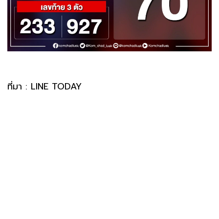
ที่มา : LINE TODAY