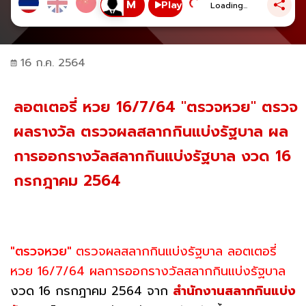
Play
Loading...
16 ก.ค. 2564
ลอตเตอรี่ หวย 16/7/64 "ตรวจหวย" ตรวจ
ผลรางวัล ตรวจผลสลากกินแบ่งรัฐบาล ผล
การออกรางวัลสลากกินแบ่งรัฐบาล งวด 16
กรกฎาคม 2564
"ตรวจหวย"
ตรวจผลสลากกินแบ่งรัฐบาล ลอตเตอรี่
หวย 16/7/64 ผลการออกรางวัลสลากกินแบ่งรัฐบาล
งวด 16 กรกฎาคม 2564 จาก
สำนักงานสลากกินแบ่ง