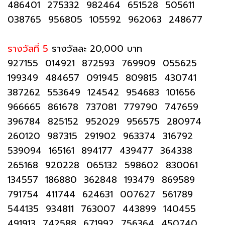
486401 275332 982464 651528 505611
038765 956805 105592 962063 248677
รางวัลที่ 5
รางวัลละ 20,000 บาท
927155 014921 872593 769909 055625
199349 484657 091945 809815 430741
387262 553649 124542 954683 101656
966665 861678 737081 779790 747659
396784 825152 952029 956575 280974
260120 987315 291902 963374 316792
539094 165161 894177 439477 364338
265168 920228 065132 598602 830061
134557 186880 362848 193479 869589
791754 411744 624631 007627 561789
544135 934811 763007 443899 140455
491913 742588 671992 756364 450740